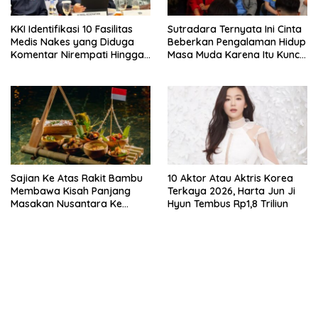
KKI Identifikasi 10 Fasilitas
Sutradara Ternyata Ini Cinta
Medis Nakes yang Diduga
Beberkan Pengalaman Hidup
Komentar Nirempati Hingga
Masa Muda Karena Itu Kunci
Pasien BPJS
Garap Adegan Balap
Kendaraan Bermotor Roda
Dua
Sajian Ke Atas Rakit Bambu
10 Aktor Atau Aktris Korea
Membawa Kisah Panjang
Terkaya 2026, Harta Jun Ji
Masakan Nusantara Ke
Hyun Tembus Rp1,8 Triliun
Perabot Makan
bandar besar starlight princess1000 bagi bonus