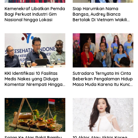
Kemenekraf Libatkan Pemda
Siap Harumkan Nama
Bagi Perkuat Industri Gim
Bangsa, Audrey Bianca
Nasional hingga Lokasi
Bertolak Di Vietnam Wakili
Indonesia Di Miss World 2026
KKI Identifikasi 10 Fasilitas
Sutradara Ternyata Ini Cinta
Medis Nakes yang Diduga
Beberkan Pengalaman Hidup
Komentar Nirempati Hingga
Masa Muda Karena Itu Kunci
Pasien BPJS
Garap Adegan Balap
Kendaraan Bermotor Roda
Dua
Sajian Ke Atas Rakit Bambu
10 Aktor Atau Aktris Korea