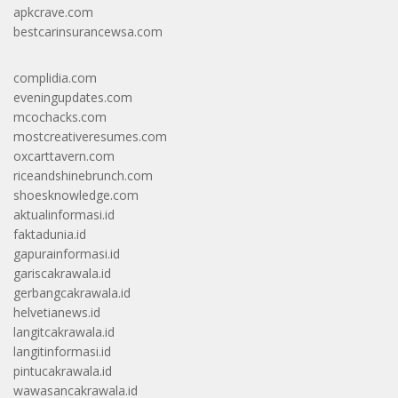
apkcrave.com
bestcarinsurancewsa.com
complidia.com
eveningupdates.com
mcochacks.com
mostcreativeresumes.com
oxcarttavern.com
riceandshinebrunch.com
shoesknowledge.com
aktualinformasi.id
faktadunia.id
gapurainformasi.id
gariscakrawala.id
gerbangcakrawala.id
helvetianews.id
langitcakrawala.id
langitinformasi.id
pintucakrawala.id
wawasancakrawala.id