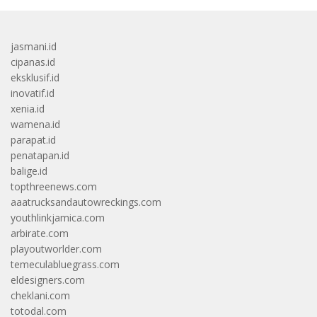
jasmani.id
cipanas.id
eksklusif.id
inovatif.id
xenia.id
wamena.id
parapat.id
penatapan.id
balige.id
topthreenews.com
aaatrucksandautowreckings.com
youthlinkjamica.com
arbirate.com
playoutworlder.com
temeculabluegrass.com
eldesigners.com
cheklani.com
totodal.com