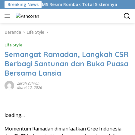
Langsung
mudikan AI, BRMS Resmi Rombak Total Sistemnya
Breaking News
Bikin
ke
konten
Beranda
Life Style
Life Style
Semangat Ramadan, Langkah CSR
Berbagi Santunan dan Buka Puasa
Bersama Lansia
Zarah Zuhran
Maret 12, 2026
loading…
Momentum Ramadan dimanfaatkan Gree Indonesia