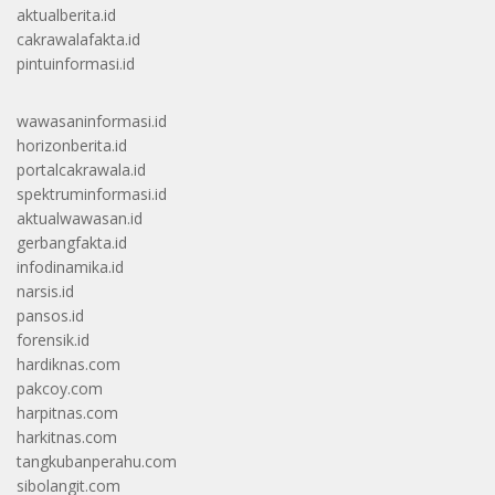
aktualberita.id
cakrawalafakta.id
pintuinformasi.id
wawasaninformasi.id
horizonberita.id
portalcakrawala.id
spektruminformasi.id
aktualwawasan.id
gerbangfakta.id
infodinamika.id
narsis.id
pansos.id
forensik.id
hardiknas.com
pakcoy.com
harpitnas.com
harkitnas.com
tangkubanperahu.com
sibolangit.com