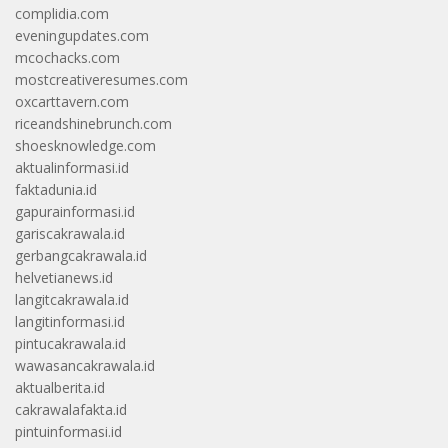
complidia.com
eveningupdates.com
mcochacks.com
mostcreativeresumes.com
oxcarttavern.com
riceandshinebrunch.com
shoesknowledge.com
aktualinformasi.id
faktadunia.id
gapurainformasi.id
gariscakrawala.id
gerbangcakrawala.id
helvetianews.id
langitcakrawala.id
langitinformasi.id
pintucakrawala.id
wawasancakrawala.id
aktualberita.id
cakrawalafakta.id
pintuinformasi.id