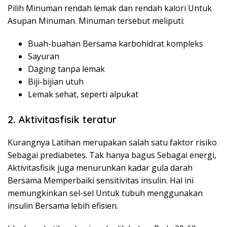
Pilih Minuman rendah lemak dan rendah kalori Untuk
Asupan Minuman. Minuman tersebut meliputi:
Buah-buahan Bersama karbohidrat kompleks
Sayuran
Daging tanpa lemak
Biji-bijian utuh
Lemak sehat, seperti alpukat
2. Aktivitasfisik teratur
Kurangnya Latihan merupakan salah satu faktor risiko
Sebagai prediabetes. Tak hanya bagus Sebagai energi,
Aktivitasfisik juga menurunkan kadar gula darah
Bersama Memperbaiki sensitivitas insulin. Hal ini
memungkinkan sel-sel Untuk tubuh menggunakan
insulin Bersama lebih efisien.