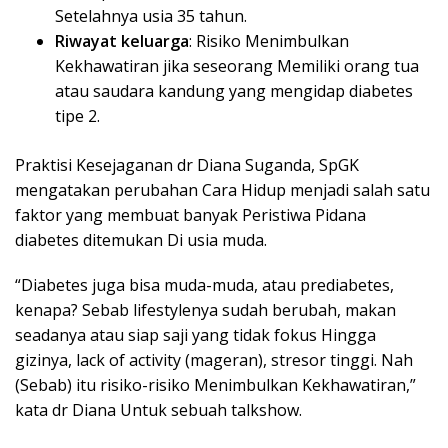
Setelahnya usia 35 tahun.
Riwayat keluarga
: Risiko Menimbulkan
Kekhawatiran jika seseorang Memiliki orang tua
atau saudara kandung yang mengidap diabetes
tipe 2.
Praktisi Kesejaganan dr Diana Suganda, SpGK
mengatakan perubahan Cara Hidup menjadi salah satu
faktor yang membuat banyak Peristiwa Pidana
diabetes ditemukan Di usia muda.
“Diabetes juga bisa muda-muda, atau prediabetes,
kenapa? Sebab lifestylenya sudah berubah, makan
seadanya atau siap saji yang tidak fokus Hingga
gizinya, lack of activity (mageran), stresor tinggi. Nah
(Sebab) itu risiko-risiko Menimbulkan Kekhawatiran,”
kata dr Diana Untuk sebuah talkshow.