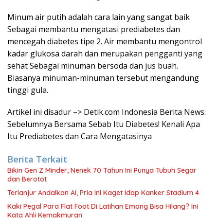
Minum air putih adalah cara lain yang sangat baik
Sebagai membantu mengatasi prediabetes dan
mencegah diabetes tipe 2. Air membantu mengontrol
kadar glukosa darah dan merupakan pengganti yang
sehat Sebagai minuman bersoda dan jus buah.
Biasanya minuman-minuman tersebut mengandung
tinggi gula.
Artikel ini disadur –> Detik.com Indonesia Berita News:
Sebelumnya Bersama Sebab Itu Diabetes! Kenali Apa
Itu Prediabetes dan Cara Mengatasinya
Berita Terkait
Bikin Gen Z Minder, Nenek 70 Tahun Ini Punya Tubuh Segar
dan Berotot
Terlanjur Andalkan AI, Pria Ini Kaget Idap Kanker Stadium 4
Kaki Pegal Para Flat Foot Di Latihan Emang Bisa Hilang? Ini
Kata Ahli Kemakmuran