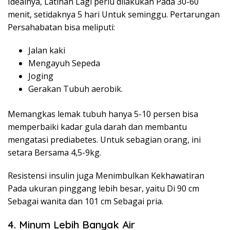
Idealnya, Latihan Lagi perlu dilakukan Pada 30-60
menit, setidaknya 5 hari Untuk seminggu. Pertarungan
Persahabatan bisa meliputi:
Jalan kaki
Mengayuh Sepeda
Joging
Gerakan Tubuh aerobik.
Memangkas lemak tubuh hanya 5-10 persen bisa
memperbaiki kadar gula darah dan membantu
mengatasi prediabetes. Untuk sebagian orang, ini
setara Bersama 4,5-9kg.
Resistensi insulin juga Menimbulkan Kekhawatiran
Pada ukuran pinggang lebih besar, yaitu Di 90 cm
Sebagai wanita dan 101 cm Sebagai pria.
4. Minum Lebih Banyak Air