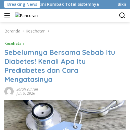
Langsung
I, BRMS Resmi Rombak Total Sistemnya
Breaking News
Bikin Gen Z Min
ke
konten
Beranda
Kesehatan
Kesehatan
Sebelumnya Bersama Sebab Itu
Diabetes! Kenali Apa Itu
Prediabetes dan Cara
Mengatasinya
Zarah Zuhran
Juni 9, 2026