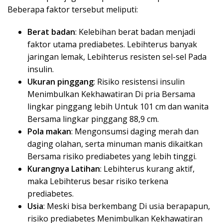
Beberapa faktor tersebut meliputi:
Berat badan
: Kelebihan berat badan menjadi
faktor utama prediabetes. Lebihterus banyak
jaringan lemak, Lebihterus resisten sel-sel Pada
insulin.
Ukuran pinggang
: Risiko resistensi insulin
Menimbulkan Kekhawatiran Di pria Bersama
lingkar pinggang lebih Untuk 101 cm dan wanita
Bersama lingkar pinggang 88,9 cm.
Pola makan
: Mengonsumsi daging merah dan
daging olahan, serta minuman manis dikaitkan
Bersama risiko prediabetes yang lebih tinggi.
Kurangnya Latihan
: Lebihterus kurang aktif,
maka Lebihterus besar risiko terkena
prediabetes.
Usia
: Meski bisa berkembang Di usia berapapun,
risiko prediabetes Menimbulkan Kekhawatiran