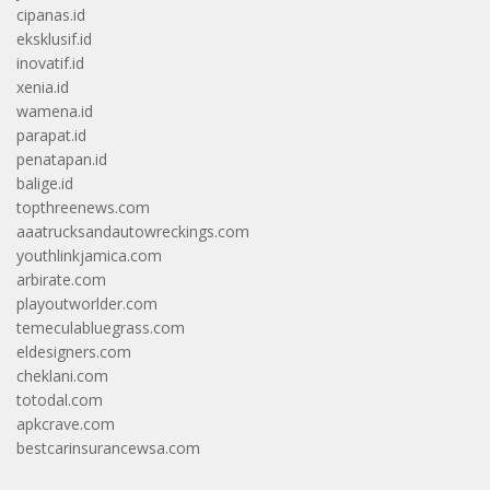
cipanas.id
eksklusif.id
inovatif.id
xenia.id
wamena.id
parapat.id
penatapan.id
balige.id
topthreenews.com
aaatrucksandautowreckings.com
youthlinkjamica.com
arbirate.com
playoutworlder.com
temeculabluegrass.com
eldesigners.com
cheklani.com
totodal.com
apkcrave.com
bestcarinsurancewsa.com