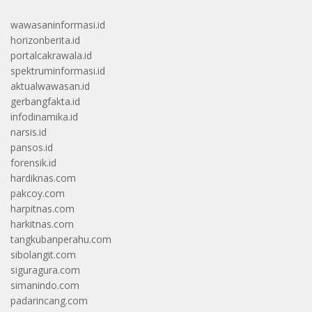
wawasaninformasi.id
horizonberita.id
portalcakrawala.id
spektruminformasi.id
aktualwawasan.id
gerbangfakta.id
infodinamika.id
narsis.id
pansos.id
forensik.id
hardiknas.com
pakcoy.com
harpitnas.com
harkitnas.com
tangkubanperahu.com
sibolangit.com
siguragura.com
simanindo.com
padarincang.com