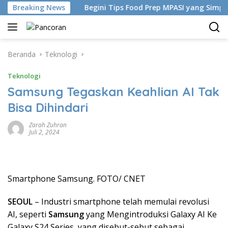
Langsung
n China
Breaking News
Begini Tips Food Prep MPASI yang Simpel-Beba
ke
konten
Beranda
Teknologi
Teknologi
Samsung Tegaskan Keahlian AI Tak
Bisa Dihindari
Zarah Zuhran
Juli 2, 2024
Smartphone Samsung. FOTO/ CNET
SEOUL
– Industri smartphone telah memulai revolusi
AI, seperti
Samsung
yang Mengintroduksi Galaxy AI Ke
Galaxy S24 Series, yang disebut-sebut sebagai