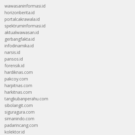
wawasaninformasi.id
horizonberita.id
portalcakrawala.id
spektruminformasi.id
aktualwawasan.id
gerbangfakta.id
infodinamika.id
narsis.id
pansos.id
forensik.id
hardiknas.com
pakcoy.com
harpitnas.com
harkitnas.com
tangkubanperahu.com
sibolangit.com
siguragura.com
simanindo.com
padarincang.com
kolektor.id