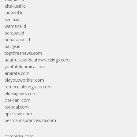
eksklusif.id
inovatif.id
xenia.id
wamena.id
parapat.id
penatapan.id
balige.id
topthreenews.com
aaatrucksandautowreckings.com
youthlinkjamica.com
arbirate.com
playoutworlder.com
temeculabluegrass.com
eldesigners.com
cheklani.com
totodal.com
apkcrave.com
bestcarinsurancewsa.com
complidia.com