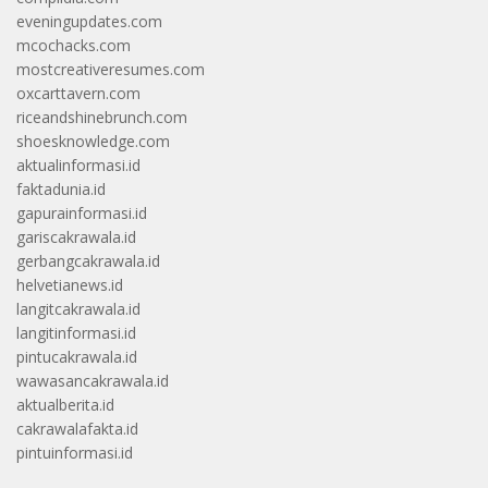
eveningupdates.com
mcochacks.com
mostcreativeresumes.com
oxcarttavern.com
riceandshinebrunch.com
shoesknowledge.com
aktualinformasi.id
faktadunia.id
gapurainformasi.id
gariscakrawala.id
gerbangcakrawala.id
helvetianews.id
langitcakrawala.id
langitinformasi.id
pintucakrawala.id
wawasancakrawala.id
aktualberita.id
cakrawalafakta.id
pintuinformasi.id