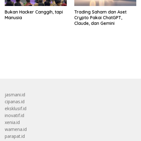
Bukan Hacker Canggih, tapi
Trading Saham dan Aset
Manusia
Crypto Pakai ChatGPT,
Claude, dan Gemini
bandar besar starlight princess1000 bagi bonus
jasmani.id
cipanas.id
eksklusif.id
inovatif.id
xenia.id
wamena.id
parapat.id