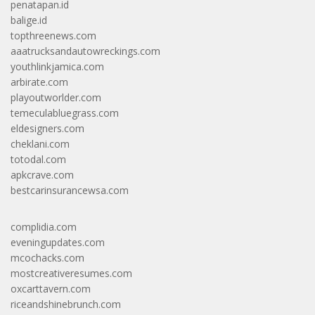
penatapan.id
balige.id
topthreenews.com
aaatrucksandautowreckings.com
youthlinkjamica.com
arbirate.com
playoutworlder.com
temeculabluegrass.com
eldesigners.com
cheklani.com
totodal.com
apkcrave.com
bestcarinsurancewsa.com
complidia.com
eveningupdates.com
mcochacks.com
mostcreativeresumes.com
oxcarttavern.com
riceandshinebrunch.com