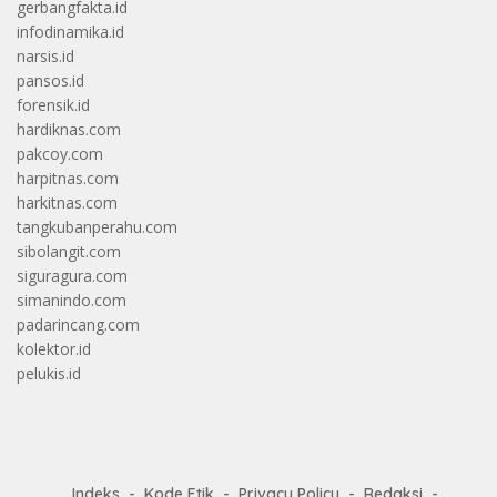
gerbangfakta.id
infodinamika.id
narsis.id
pansos.id
forensik.id
hardiknas.com
pakcoy.com
harpitnas.com
harkitnas.com
tangkubanperahu.com
sibolangit.com
siguragura.com
simanindo.com
padarincang.com
kolektor.id
pelukis.id
Indeks
Kode Etik
Privacy Policy
Redaksi