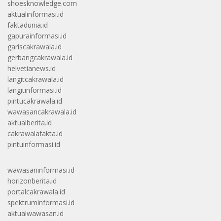
shoesknowledge.com
aktualinformasi.id
faktadunia.id
gapurainformasi.id
gariscakrawala.id
gerbangcakrawala.id
helvetianews.id
langitcakrawala.id
langitinformasi.id
pintucakrawala.id
wawasancakrawala.id
aktualberita.id
cakrawalafakta.id
pintuinformasi.id
wawasaninformasi.id
horizonberita.id
portalcakrawala.id
spektruminformasi.id
aktualwawasan.id