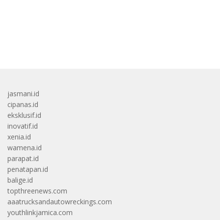
bandar besar starlight princess1000 bagi bonus
jasmani.id
cipanas.id
eksklusif.id
inovatif.id
xenia.id
wamena.id
parapat.id
penatapan.id
balige.id
topthreenews.com
aaatrucksandautowreckings.com
youthlinkjamica.com