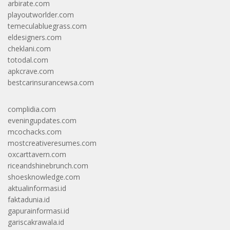
arbirate.com
playoutworlder.com
temeculabluegrass.com
eldesigners.com
cheklani.com
totodal.com
apkcrave.com
bestcarinsurancewsa.com
complidia.com
eveningupdates.com
mcochacks.com
mostcreativeresumes.com
oxcarttavern.com
riceandshinebrunch.com
shoesknowledge.com
aktualinformasi.id
faktadunia.id
gapurainformasi.id
gariscakrawala.id