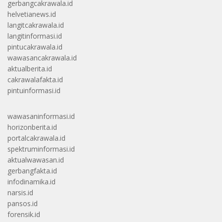
gerbangcakrawala.id
helvetianews.id
langitcakrawala.id
langitinformasi.id
pintucakrawala.id
wawasancakrawala.id
aktualberita.id
cakrawalafakta.id
pintuinformasi.id
wawasaninformasi.id
horizonberita.id
portalcakrawala.id
spektruminformasi.id
aktualwawasan.id
gerbangfakta.id
infodinamika.id
narsis.id
pansos.id
forensik.id