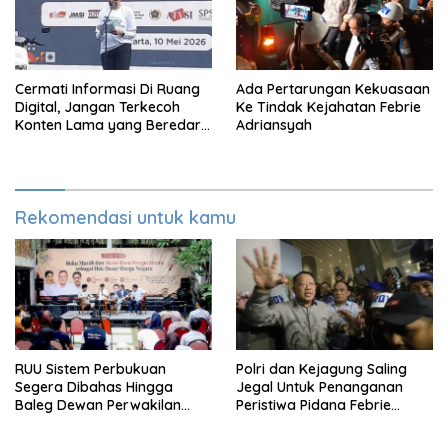
Cermati Informasi Di Ruang
Ada Pertarungan Kekuasaan
Digital, Jangan Terkecoh
Ke Tindak Kejahatan Febrie
Konten Lama yang Beredar
Adriansyah
Kembali
Rekomendasi untuk kamu
RUU Sistem Perbukuan
Polri dan Kejagung Saling
Segera Dibahas Hingga
Jegal Untuk Penanganan
Baleg Dewan Perwakilan
Peristiwa Pidana Febrie
Rakyat, Willy Aditya: Literatur
Adriansyah
Itu Citarasa Otak