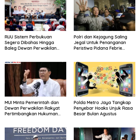
RUU Sistem Perbukuan
Polri dan Kejagung Saling
Segera Dibahas Hingga
Jegal Untuk Penanganan
Baleg Dewan Perwakilan
Peristiwa Pidana Febrie
Rakyat, Willy Aditya: Literatur
Adriansyah
Itu Citarasa Otak
MUI Minta Pemerintah dan
Polda Metro Jaya Tangkap
Dewan Perwakilan Rakyat
Penyebar Hoaks Unjuk Rasa
Pertimbangkan Hukuman
Besar Bulan Agustus
Mati Untuk Koruptor