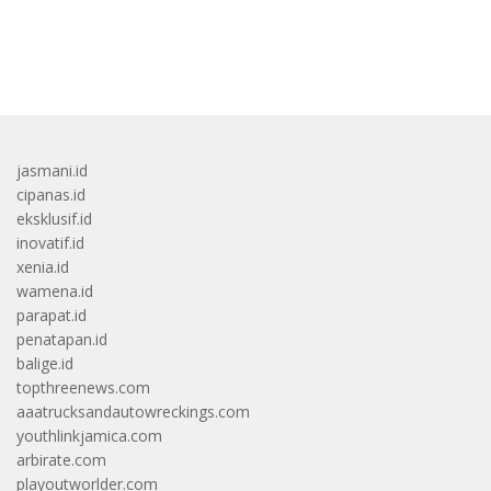
bandar besar starlight princess1000 bagi bonus
jasmani.id
cipanas.id
eksklusif.id
inovatif.id
xenia.id
wamena.id
parapat.id
penatapan.id
balige.id
topthreenews.com
aaatrucksandautowreckings.com
youthlinkjamica.com
arbirate.com
playoutworlder.com