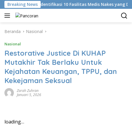
Langsung
Breaking News
KKI Identifikasi 10 Fasilitas Medis Nakes yang Diduga
ke
konten
Beranda
Nasional
Nasional
Restorative Justice Di KUHAP
Mutakhir Tak Berlaku Untuk
Kejahatan Keuangan, TPPU, dan
Kekejaman Seksual
Zarah Zuhran
Januari 5, 2026
loading…