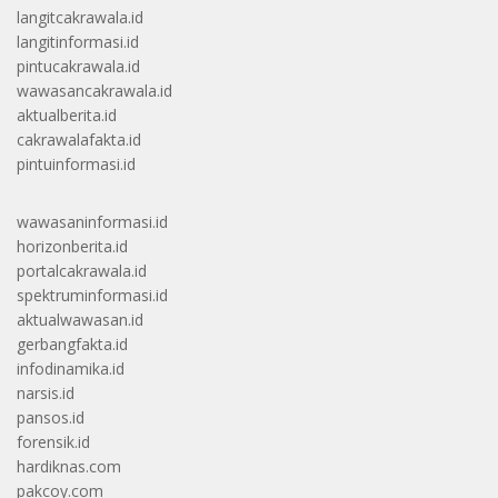
langitcakrawala.id
langitinformasi.id
pintucakrawala.id
wawasancakrawala.id
aktualberita.id
cakrawalafakta.id
pintuinformasi.id
wawasaninformasi.id
horizonberita.id
portalcakrawala.id
spektruminformasi.id
aktualwawasan.id
gerbangfakta.id
infodinamika.id
narsis.id
pansos.id
forensik.id
hardiknas.com
pakcoy.com