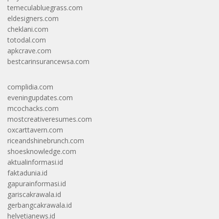
temeculabluegrass.com
eldesigners.com
cheklani.com
totodal.com
apkcrave.com
bestcarinsurancewsa.com
complidia.com
eveningupdates.com
mcochacks.com
mostcreativeresumes.com
oxcarttavern.com
riceandshinebrunch.com
shoesknowledge.com
aktualinformasi.id
faktadunia.id
gapurainformasi.id
gariscakrawala.id
gerbangcakrawala.id
helvetianews.id