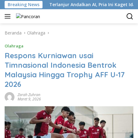
Langsung
stri ISP
Breaking News
Terlanjur Andalkan AI, Pria Ini Kaget Idap Kan
ke
konten
Beranda
Olahraga
Olahraga
Respons Kurniawan usai
Timnasional Indonesia Bentrok
Malaysia Hingga Trophy AFF U-17
2026
Zarah Zuhran
Maret 9, 2026