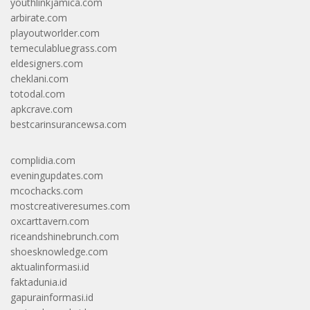
youthlinkjamica.com
arbirate.com
playoutworlder.com
temeculabluegrass.com
eldesigners.com
cheklani.com
totodal.com
apkcrave.com
bestcarinsurancewsa.com
complidia.com
eveningupdates.com
mcochacks.com
mostcreativeresumes.com
oxcarttavern.com
riceandshinebrunch.com
shoesknowledge.com
aktualinformasi.id
faktadunia.id
gapurainformasi.id