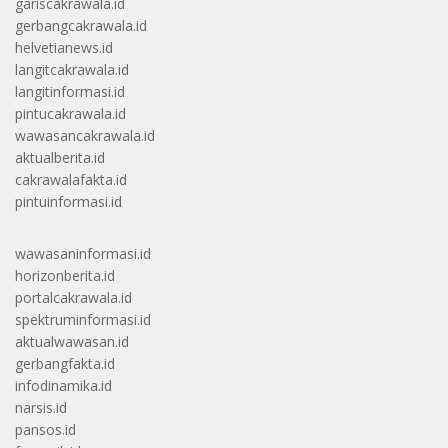
gariscakrawala.id
gerbangcakrawala.id
helvetianews.id
langitcakrawala.id
langitinformasi.id
pintucakrawala.id
wawasancakrawala.id
aktualberita.id
cakrawalafakta.id
pintuinformasi.id
wawasaninformasi.id
horizonberita.id
portalcakrawala.id
spektruminformasi.id
aktualwawasan.id
gerbangfakta.id
infodinamika.id
narsis.id
pansos.id