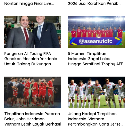
Nonton hingga Final Live
2026 usai Kalahkan Persib
Pemutaran Online Di VISION+
Lewat Adu Eksekusi
Pangeran Ali Tuding FIFA
5 Momen Timpilihan
Gunakan Masalah Yordania
Indonesia Gagal Lolos
Untuk Galang Dukungan
Hingga Semifinal Trophy AFF
Infantino
Timpilihan Indonesia Putaran
Jelang Hadapi Timpilihan
Belur, John Herdman:
Indonesia, Vietnam
Vietnam Lebih Layak Berhasil
Pertimbangkan Ganti Jersey