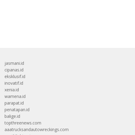
Di Warna Putih
bandar besar starlight princess1000 bagi bonus
jasmani.id
cipanas.id
eksklusif.id
inovatif.id
xenia.id
wamena.id
parapat.id
penatapan.id
balige.id
topthreenews.com
aaatrucksandautowreckings.com