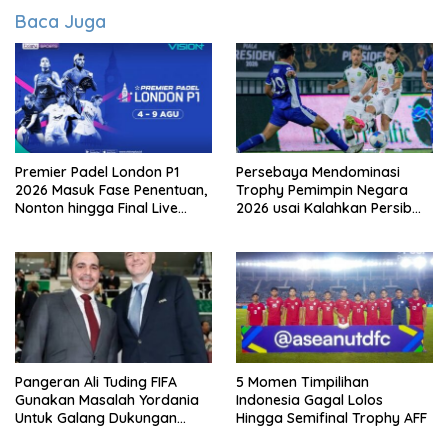
Baca Juga
Premier Padel London P1
Persebaya Mendominasi
2026 Masuk Fase Penentuan,
Trophy Pemimpin Negara
Nonton hingga Final Live
2026 usai Kalahkan Persib
Pemutaran Online Di VISION+
Lewat Adu Eksekusi
Pangeran Ali Tuding FIFA
5 Momen Timpilihan
Gunakan Masalah Yordania
Indonesia Gagal Lolos
Untuk Galang Dukungan
Hingga Semifinal Trophy AFF
Infantino