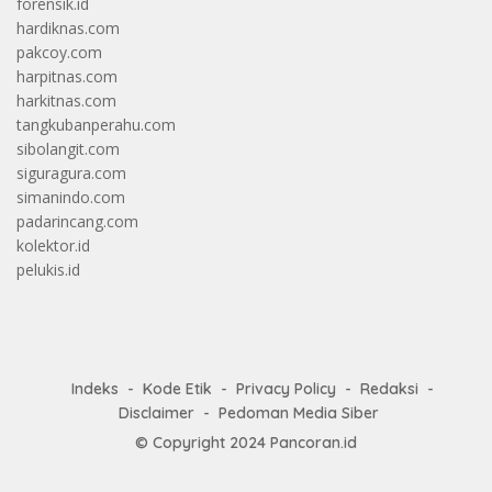
forensik.id
hardiknas.com
pakcoy.com
harpitnas.com
harkitnas.com
tangkubanperahu.com
sibolangit.com
siguragura.com
simanindo.com
padarincang.com
kolektor.id
pelukis.id
Indeks
Kode Etik
Privacy Policy
Redaksi
Disclaimer
Pedoman Media Siber
© Copyright 2024
Pancoran.id