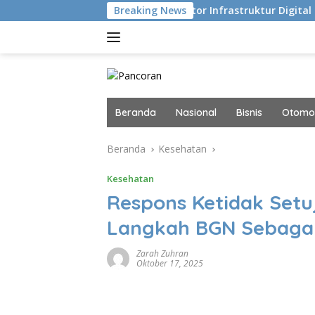
Langsung
ekusi
Navigator Infrastruktur Digital dan AI Masa Di
Breaking News
ke
konten
Beranda
Nasional
Bisnis
Otomot
Beranda
Kesehatan
Kesehatan
Respons Ketidak Setu
Langkah BGN Sebagai
Zarah Zuhran
Oktober 17, 2025