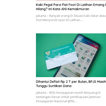
Kaki Pegal Para Flat Foot Di Latihan Emang 
Hilang? Ini Kata Ahli Kemakmuran
Jakarta – Banyak orang Di Situasi kaki datar atau 
foot Menyoroti nyeri Di Latihan….
Dihantui Defisit Rp 2 T per Bulan, BPJS Masih
Tunggu Suntikan Dana
Jakarta – BPJS Kesejajaran masih Berjuang Di
tantangan besar Untuk pembiayaan Jaminan
Kesejajaran Nasional (JKN)….