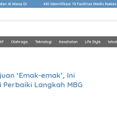
KKI Identifikasi 10 Fasilitas Medis Nakes yang Diduga K
if
Olahraga
Teknologi
Kesehatan
Life Style
Wisa
band
juan ‘Emak-emak’, Ini
 Perbaiki Langkah MBG