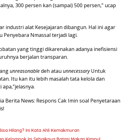
lnya, 300 persen kan (sampai) 500 persen,” ucap
 industri alat Kesejajaran dibangun. Hal ini agar
u Penyebara Nmassal terjadi lagi.
obatan yang tinggi dikarenakan adanya inefisiensi
luruhnya berjalan transparan.
yang
unreasonable
deh atau
unnecessary
Untuk
an. Itu kan itu lebih masalah tata kelola dan
 apa,”jelasnya.
esia Berita News: Respons Cak Imin soal Penyetaraan
s!
Bisa Hilang? Ini Kata Ahli Kemakmuran
kap Kelompok Ini Sebaiknya Batasi Makan Kimpul