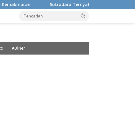
Sutradara Ternyata Ini Cinta Beberkan Pengalaman Hidu
ta
Kuliner
ar besar starlight princess1000 bagi bonus