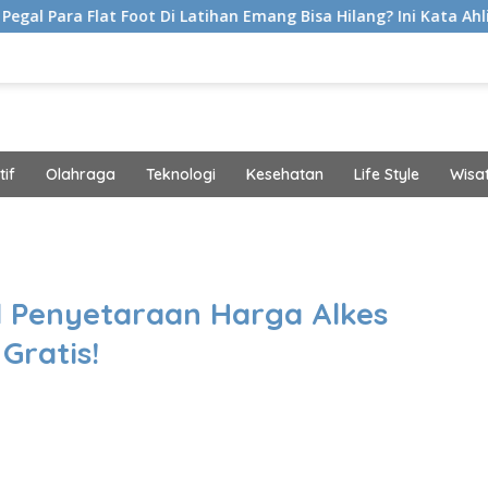
oot Di Latihan Emang Bisa Hilang? Ini Kata Ahli Kemakmuran
if
Olahraga
Teknologi
Kesehatan
Life Style
Wisa
band
l Penyetaraan Harga Alkes
Gratis!