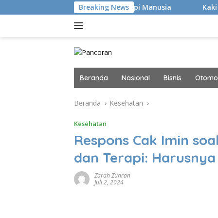
Langsung
n Hacker Canggih, tapi Manusia
Breaking News
Kaki Pegal Para Flat F
ke
konten
Beranda
Nasional
Bisnis
Otomot
Beranda
Kesehatan
Kesehatan
Respons Cak Imin soa
dan Terapi: Harusnya 
Zarah Zuhran
Juli 2, 2024