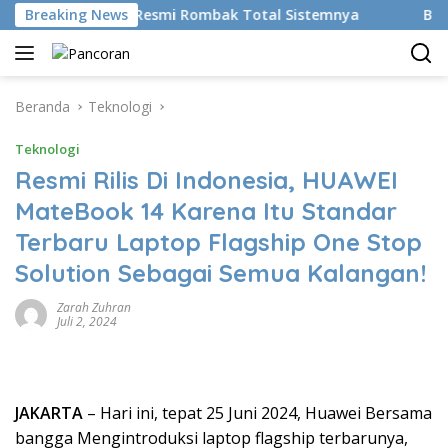
Langsung
an AI, BRMS Resmi Rombak Total Sistemnya
Breaking News
Bikin Gen Z
ke
konten
Beranda
Teknologi
Teknologi
Resmi Rilis Di Indonesia, HUAWEI
MateBook 14 Karena Itu Standar
Terbaru Laptop Flagship One Stop
Solution Sebagai Semua Kalangan!
Zarah Zuhran
Juli 2, 2024
JAKARTA
– Hari ini, tepat 25 Juni 2024, Huawei Bersama
bangga Mengintroduksi laptop flagship terbarunya,