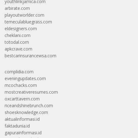
youthlinkjamica.com
arbirate.com
playoutworlder.com
temeculabluegrass.com
eldesigners.com
cheklani.com
totodal.com
apkcrave.com
bestcarinsurancewsa.com
complidia.com
eveningupdates.com
mcochacks.com
mostcreativeresumes.com
oxcarttavern.com
riceandshinebrunch.com
shoesknowledge.com
aktualinformasi.id
faktadunia.id
gapurainformasi.id