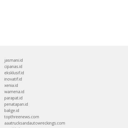
bandar besar starlight princess1000 bagi bonus
jasmani.id
cipanas.id
eksklusif.id
inovatif.id
xenia.id
wamena.id
parapat.id
penatapan.id
balige.id
topthreenews.com
aaatrucksandautowreckings.com