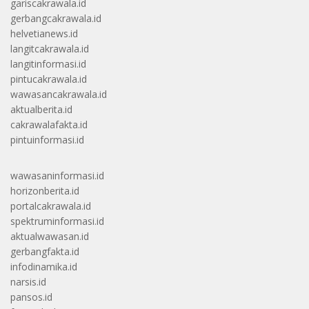
gariscakrawala.id
gerbangcakrawala.id
helvetianews.id
langitcakrawala.id
langitinformasi.id
pintucakrawala.id
wawasancakrawala.id
aktualberita.id
cakrawalafakta.id
pintuinformasi.id
wawasaninformasi.id
horizonberita.id
portalcakrawala.id
spektruminformasi.id
aktualwawasan.id
gerbangfakta.id
infodinamika.id
narsis.id
pansos.id