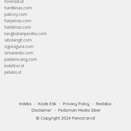
forensik.id
hardiknas.com
pakcoy.com
harpitnas.com
harkitnas.com
tangkubanperahu.com
sibolangit.com
siguragura.com
simanindo.com
padarincang.com
kolektor.id
pelukis.id
Indeks
Kode Etik
Privacy Policy
Redaksi
Disclaimer
Pedoman Media Siber
© Copyright 2024
Pancoran.id