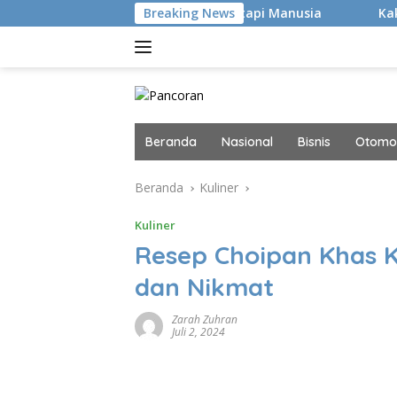
Langsung
an Hacker Canggih, tapi Manusia
Breaking News
Kaki Pegal Para Flat
ke
konten
Beranda
Nasional
Bisnis
Otomot
Beranda
Kuliner
Kuliner
Resep Choipan Khas 
dan Nikmat
Zarah Zuhran
Juli 2, 2024