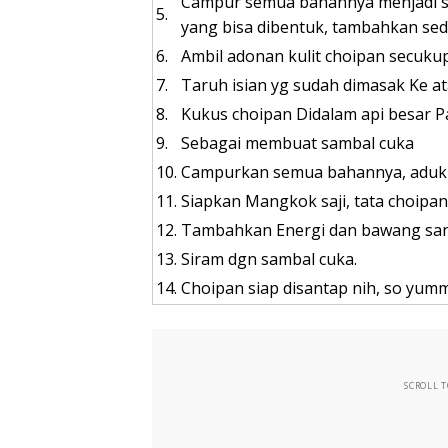
Campur semua bahannya menjadi sat
5.
yang bisa dibentuk, tambahkan sedi
6.
Ambil adonan kulit choipan secuku
7.
Taruh isian yg sudah dimasak Ke at
8.
Kukus choipan Didalam api besar P
9.
Sebagai membuat sambal cuka
10.
Campurkan semua bahannya, aduk r
11.
Siapkan Mangkok saji, tata choipan
12.
Tambahkan Energi dan bawang san
13.
Siram dgn sambal cuka.
14.
Choipan siap disantap nih, so yumm
SCROLL 