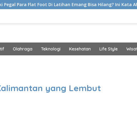
 Foot Di Latihan Emang Bisa Hilang? Ini Kata Ahli Kemakmuran
if
Olahraga
Teknologi
Kesehatan
Life Style
Wisa
band
Kalimantan yang Lembut