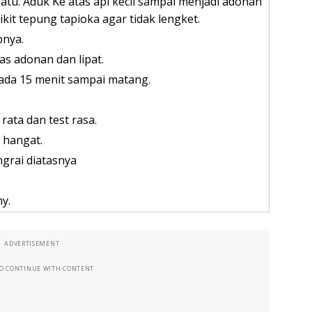
u. Aduk Ke atas api kecil sampai menjadi adonan
kit tepung tapioka agar tidak lengket.
pnya.
as adonan dan lipat.
ada 15 menit sampai matang.
ata dan test rasa.
 hangat.
grai diatasnya
y.
ADVERTISEMENT
TO CONTINUE WITH CONTENT