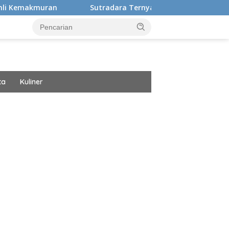
Sutradara Ternyata Ini Cinta Beberkan Pengalaman Hi
ta
Kuliner
ar besar starlight princess1000 bagi bonus