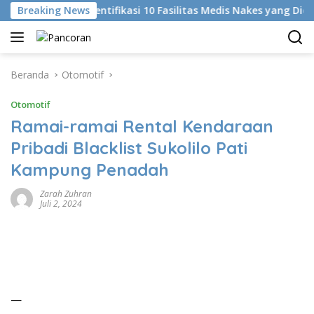
Langsung
Breaking News
KKI Identifikasi 10 Fasilitas Medis Nakes yang Diduga Ko
ke
konten
Beranda
Otomotif
Otomotif
Ramai-ramai Rental Kendaraan
Pribadi Blacklist Sukolilo Pati
Kampung Penadah
Zarah Zuhran
Juli 2, 2024
—