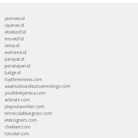
jasmani.id
cipanas.id
eksklusif.id
inovatif.id
xenia.id
wamena.id
parapat.id
penatapan.id
balige.id
topthreenews.com
aaatrucksandautowreckings.com
youthlinkjamica.com
arbirate.com
playoutworlder.com
temeculabluegrass.com
eldesigners.com
cheklani.com
totodal.com