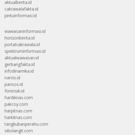
aktualberita.id
cakrawalafakta.id
pintuinformasi.id
wawasaninformasi.id
horizonberita.id
portalcakrawala.id
spektruminformasi.id
aktualwawasan.id
gerbangfakta.id
infodinamika.id
narsis.id
pansos.id
forensik.id
hardiknas.com
pakcoy.com
harpitnas.com
harkitnas.com
tangkubanperahu.com
sibolangit.com