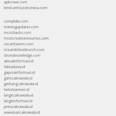
apkcrave.com
bestcarinsurancewsa.com
complidia.com
eveningupdates.com
mcochacks.com
mostcreativeresumes.com
oxcarttavern.com
riceandshinebrunch.com
shoesknowledge.com
aktualinformasi.id
faktadunia.id
gapurainformasi.id
gariscakrawala.id
gerbangcakrawala.id
helvetianews.id
langitcakrawala.id
langitinformasi.id
pintucakrawala.id
wawasancakrawala.id