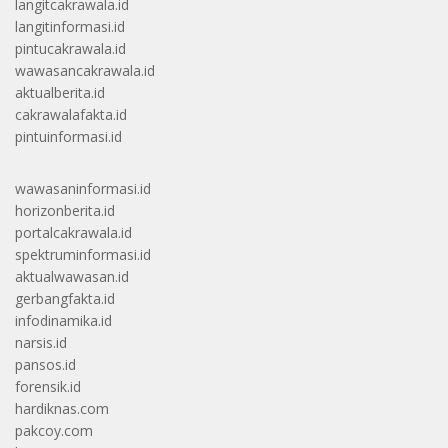
langitcakrawala.id
langitinformasi.id
pintucakrawala.id
wawasancakrawala.id
aktualberita.id
cakrawalafakta.id
pintuinformasi.id
wawasaninformasi.id
horizonberita.id
portalcakrawala.id
spektruminformasi.id
aktualwawasan.id
gerbangfakta.id
infodinamika.id
narsis.id
pansos.id
forensik.id
hardiknas.com
pakcoy.com