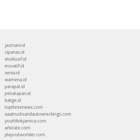
bandar besar starlight princess1000 bagi bonus
jasmani.id
cipanas.id
eksklusif.id
inovatif.id
xenia.id
wamena.id
parapat.id
penatapan.id
balige.id
topthreenews.com
aaatrucksandautowreckings.com
youthlinkjamica.com
arbirate.com
playoutworlder.com