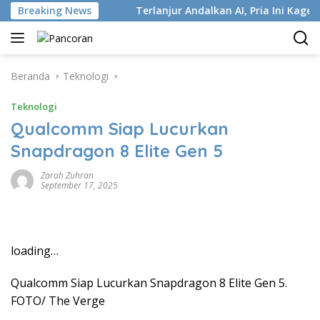
Langsung
Industri ISP
Breaking News
Terlanjur Andalkan AI, Pria Ini Kaget Idap
ke
konten
Beranda
Teknologi
Teknologi
Qualcomm Siap Lucurkan
Snapdragon 8 Elite Gen 5
Zarah Zuhran
September 17, 2025
loading…
Qualcomm Siap Lucurkan Snapdragon 8 Elite Gen 5.
FOTO/ The Verge