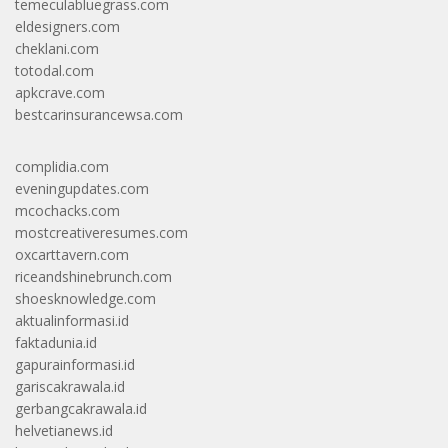
temeculabluegrass.com
eldesigners.com
cheklani.com
totodal.com
apkcrave.com
bestcarinsurancewsa.com
complidia.com
eveningupdates.com
mcochacks.com
mostcreativeresumes.com
oxcarttavern.com
riceandshinebrunch.com
shoesknowledge.com
aktualinformasi.id
faktadunia.id
gapurainformasi.id
gariscakrawala.id
gerbangcakrawala.id
helvetianews.id