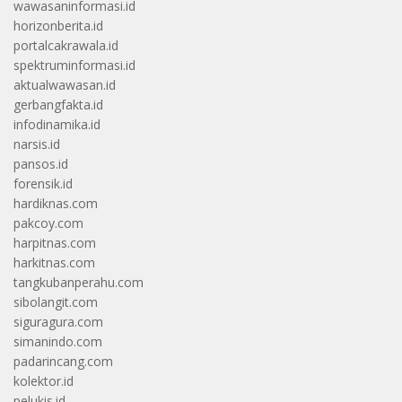
wawasaninformasi.id
horizonberita.id
portalcakrawala.id
spektruminformasi.id
aktualwawasan.id
gerbangfakta.id
infodinamika.id
narsis.id
pansos.id
forensik.id
hardiknas.com
pakcoy.com
harpitnas.com
harkitnas.com
tangkubanperahu.com
sibolangit.com
siguragura.com
simanindo.com
padarincang.com
kolektor.id
pelukis.id