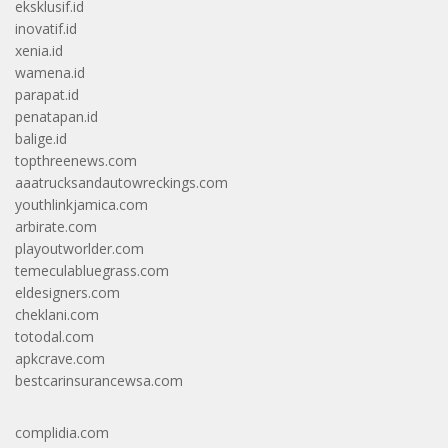
eksklusif.id
inovatif.id
xenia.id
wamena.id
parapat.id
penatapan.id
balige.id
topthreenews.com
aaatrucksandautowreckings.com
youthlinkjamica.com
arbirate.com
playoutworlder.com
temeculabluegrass.com
eldesigners.com
cheklani.com
totodal.com
apkcrave.com
bestcarinsurancewsa.com
complidia.com