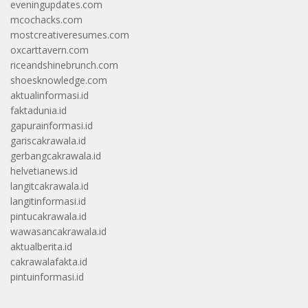
eveningupdates.com
mcochacks.com
mostcreativeresumes.com
oxcarttavern.com
riceandshinebrunch.com
shoesknowledge.com
aktualinformasi.id
faktadunia.id
gapurainformasi.id
gariscakrawala.id
gerbangcakrawala.id
helvetianews.id
langitcakrawala.id
langitinformasi.id
pintucakrawala.id
wawasancakrawala.id
aktualberita.id
cakrawalafakta.id
pintuinformasi.id