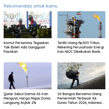
Rekomendasi untuk kamu
Komut Pertamina Tegaskan
Terlilit Utang Rp303 Triliun,
Tak Boleh Ada Gangguan
Rekening Perusahaan Energi
Pasokan
Iran NIOC Dibekukan Bank
Bangsa
Qatar Sebut Damai AS-Iran
20 Bangsa Bersama Utang
Menguat, Harga Migas Dunia
Pemerintah Terbesar Ke
Langsung Anjlok 2%
Dunia Tahun 2026, Indonesia
Nomor Berapa?