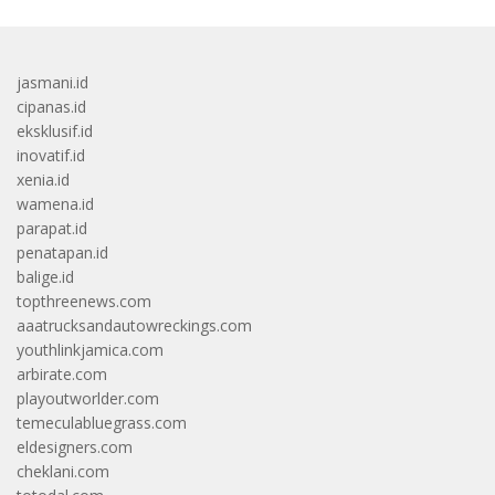
jasmani.id
cipanas.id
eksklusif.id
inovatif.id
xenia.id
wamena.id
parapat.id
penatapan.id
balige.id
topthreenews.com
aaatrucksandautowreckings.com
youthlinkjamica.com
arbirate.com
playoutworlder.com
temeculabluegrass.com
eldesigners.com
cheklani.com