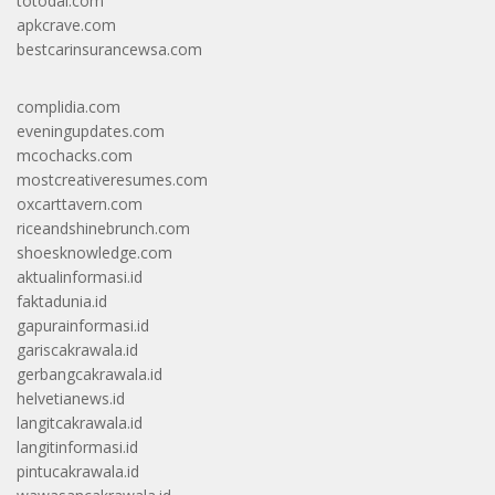
totodal.com
apkcrave.com
bestcarinsurancewsa.com
complidia.com
eveningupdates.com
mcochacks.com
mostcreativeresumes.com
oxcarttavern.com
riceandshinebrunch.com
shoesknowledge.com
aktualinformasi.id
faktadunia.id
gapurainformasi.id
gariscakrawala.id
gerbangcakrawala.id
helvetianews.id
langitcakrawala.id
langitinformasi.id
pintucakrawala.id