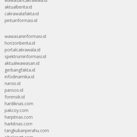
wawasancakrawala.id
aktualberita.id
cakrawalafakta.id
pintuinformasi.id
wawasaninformasi.id
horizonberita.id
portalcakrawala.id
spektruminformasi.id
aktualwawasan.id
gerbangfakta.id
infodinamika.id
narsis.id
pansos.id
forensik.id
hardiknas.com
pakcoy.com
harpitnas.com
harkitnas.com
tangkubanperahu.com