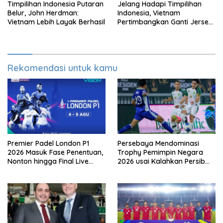
Timpilihan Indonesia Putaran
Jelang Hadapi Timpilihan
Belur, John Herdman:
Indonesia, Vietnam
Vietnam Lebih Layak Berhasil
Pertimbangkan Ganti Jersey
Di Warna Putih
Rekomendasi untuk kamu
Premier Padel London P1
Persebaya Mendominasi
2026 Masuk Fase Penentuan,
Trophy Pemimpin Negara
Nonton hingga Final Live
2026 usai Kalahkan Persib
Pemutaran Online Di VISION+
Lewat Adu Eksekusi