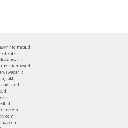
saninformasi.id
zonberita.id
alcakrawala.id
truminformasi.id
alwawasan.id
angfakta.id
dinamika.id
s.id
os.id
sik.id
iknas.com
coy.com
itnas.com