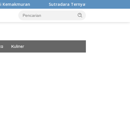
Sutradara Ternyata Ini Cinta Beberkan Pengalaman Hi
ta
Kuliner
ar besar starlight princess1000 bagi bonus