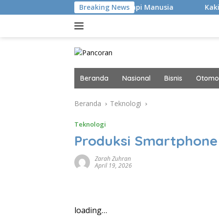
Langsung
an Hacker Canggih, tapi Manusia
Breaking News
Kaki Pegal Para Flat
ke
konten
Beranda
Nasional
Bisnis
Otomot
Beranda
Teknologi
Teknologi
Produksi Smartphone 
Zarah Zuhran
April 19, 2026
loading…