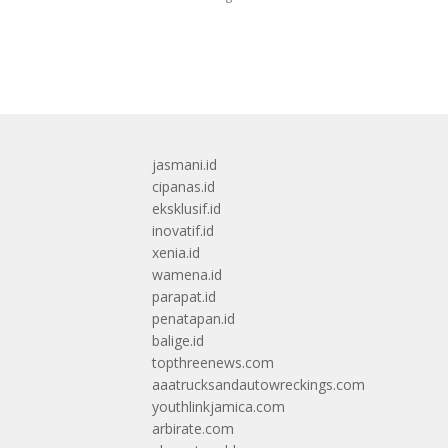
jasmani.id
cipanas.id
eksklusif.id
inovatif.id
xenia.id
wamena.id
parapat.id
penatapan.id
balige.id
topthreenews.com
aaatrucksandautowreckings.com
youthlinkjamica.com
arbirate.com