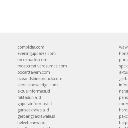
complidia.com
wawa
eveningupdates.com
hori
mcochacks.com
port
mostcreativeresumes.com
spek
oxcarttavern.com
aktu
riceandshinebrunch.com
gerb
shoesknowledge.com
info
aktualinformasi.id
narsi
faktadunia.id
pans
gapurainformasi.id
foren
gariscakrawala.id
hard
gerbangcakrawala.id
pak
helvetianews.id
harp