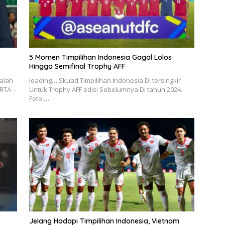
5 Momen Timpilihan Indonesia Gagal Lolos
Hingga Semifinal Trophy AFF
alah
loading… Skuad Timpilihan Indonesia Di tersingkir
RTA –
Untuk Trophy AFF edisi Sebelumnya Di tahun 2024.
Foto:…
Jelang Hadapi Timpilihan Indonesia, Vietnam