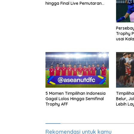
hingga Final Live Pemutaran
Online Di VISION+
Perseba
Trophy 
usai Kal
Adu Ekse
5 Momen Timpilihan Indonesia
Timpilih
Gagal Lolos Hingga Semifinal
Belur, J
Trophy AFF
Lebih La
Rekomendasi untuk kamu