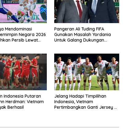
ya Mendominasi
Pangeran Ali Tuding FIFA
Pemimpin Negara 2026
Gunakan Masalah Yordania
ahkan Persib Lewat
Untuk Galang Dukungan
kusi
Infantino
an Indonesia Putaran
Jelang Hadapi Timpilihan
ohn Herdman: Vietnam
Indonesia, Vietnam
yak Berhasil
Pertimbangkan Ganti Jersey Di
Warna Putih