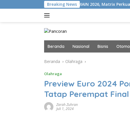
Langsung
ISION+
Gelar MAIN 2026, Matrix Perkuat Kolaborasi Indus
Breaking News
ke
konten
Beranda
Nasional
Bisnis
Otomot
Beranda
Olahraga
Olahraga
Preview Euro 2024 Por
Tatap Perempat Final
Zarah Zuhran
Juli 1, 2024