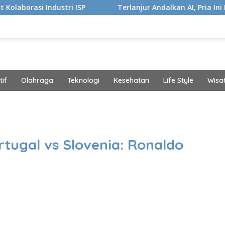
tri ISP
Terlanjur Andalkan AI, Pria Ini Kaget Idap Kanke
if
Olahraga
Teknologi
Kesehatan
Life Style
Wisa
band
tugal vs Slovenia: Ronaldo