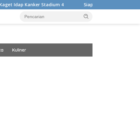
r Stadium 4
Siap Harumkan Nama Bangsa, Audrey Bianca 
ta
Kuliner
ar besar starlight princess1000 bagi bonus