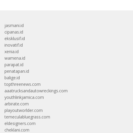
jasmani.id
cipanas.id
eksklusif.id
inovatif.id
xenia.id
wamena.id
parapat.id
penatapan.id
balige.id
topthreenews.com
aaatrucksandautowreckings.com
youthlinkjamica.com
arbirate.com
playoutworlder.com
temeculabluegrass.com
eldesigners.com
cheklani.com