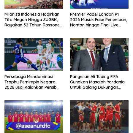
Milanisti Indonesia Hadirkan
Premier Padel London P1
Tifo Megah Hingga SUGBK,
2026 Masuk Fase Penentuan,
Rayakan 32 Tahun Rossoneri
Nonton hingga Final Live
Kembali Hingga Tanah Air
Pemutaran Online Di VISION+
Persebaya Mendominasi
Pangeran Ali Tuding FIFA
Trophy Pemimpin Negara
Gunakan Masalah Yordania
2026 usai Kalahkan Persib
Untuk Galang Dukungan
Lewat Adu Eksekusi
Infantino