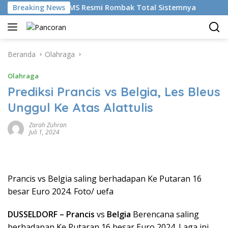
Langsung
udikan AI, BRMS Resmi Rombak Total Sistemnya
Breaking News
Bikin 
ke
konten
Beranda
Olahraga
Olahraga
Prediksi Prancis vs Belgia, Les Bleus
Unggul Ke Atas Alattulis
Zarah Zuhran
Juli 1, 2024
Prancis vs Belgia saling berhadapan Ke Putaran 16
besar Euro 2024. Foto/ uefa
DUSSELDORF – Prancis
vs
Belgia
Berencana saling
berhadapan Ke Putaran 16 besar Euro 2024. Laga ini