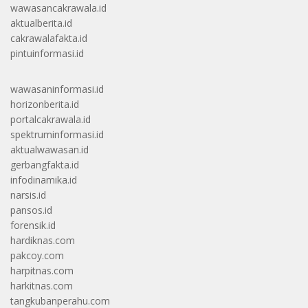
wawasancakrawala.id
aktualberita.id
cakrawalafakta.id
pintuinformasi.id
wawasaninformasi.id
horizonberita.id
portalcakrawala.id
spektruminformasi.id
aktualwawasan.id
gerbangfakta.id
infodinamika.id
narsis.id
pansos.id
forensik.id
hardiknas.com
pakcoy.com
harpitnas.com
harkitnas.com
tangkubanperahu.com