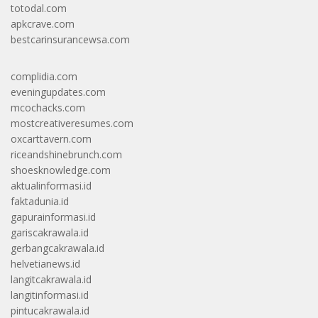
totodal.com
apkcrave.com
bestcarinsurancewsa.com
complidia.com
eveningupdates.com
mcochacks.com
mostcreativeresumes.com
oxcarttavern.com
riceandshinebrunch.com
shoesknowledge.com
aktualinformasi.id
faktadunia.id
gapurainformasi.id
gariscakrawala.id
gerbangcakrawala.id
helvetianews.id
langitcakrawala.id
langitinformasi.id
pintucakrawala.id