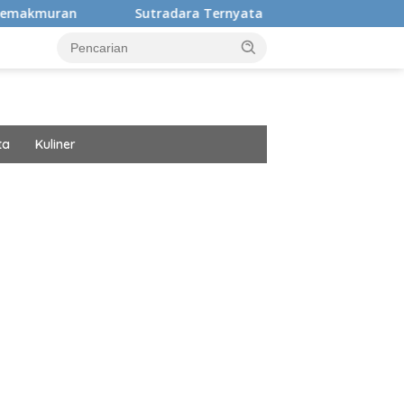
Sutradara Ternyata Ini Cinta Beberkan Pengalaman Hidup M
ta
Kuliner
ar besar starlight princess1000 bagi bonus