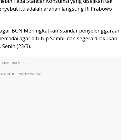
lebih Pada Standar Konsumsi yang disajikan tak
nyebut itu adalah arahan langsung Ri Prabowo
tri agar BGN Meningkatkan Standar penyelenggaraan
emadai agar ditutup Sambil dan segera dilakukan
 Senin (23/3).
ADVERTISEMENT
TO CONTINUE WITH CONTENT