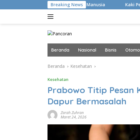
Langsung
cker Canggih, tapi Manusia
Breaking News
Kaki Pegal Para Flat Foot
ke
konten
Beranda
Nasional
Bisnis
Otomot
Beranda
Kesehatan
Kesehatan
Prabowo Titip Pesan K
Dapur Bermasalah
Zarah Zuhran
Maret 24, 2026