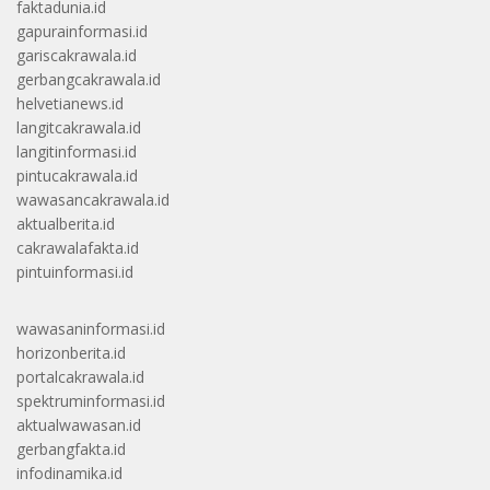
faktadunia.id
gapurainformasi.id
gariscakrawala.id
gerbangcakrawala.id
helvetianews.id
langitcakrawala.id
langitinformasi.id
pintucakrawala.id
wawasancakrawala.id
aktualberita.id
cakrawalafakta.id
pintuinformasi.id
wawasaninformasi.id
horizonberita.id
portalcakrawala.id
spektruminformasi.id
aktualwawasan.id
gerbangfakta.id
infodinamika.id