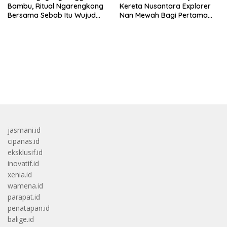
Bambu, Ritual Ngarengkong
Kereta Nusantara Explorer
Bersama Sebab Itu Wujud
Nan Mewah Bagi Pertama
Syukur Warga Citorek
Kali
bandar besar starlight princess1000 bagi bonus
jasmani.id
cipanas.id
eksklusif.id
inovatif.id
xenia.id
wamena.id
parapat.id
penatapan.id
balige.id