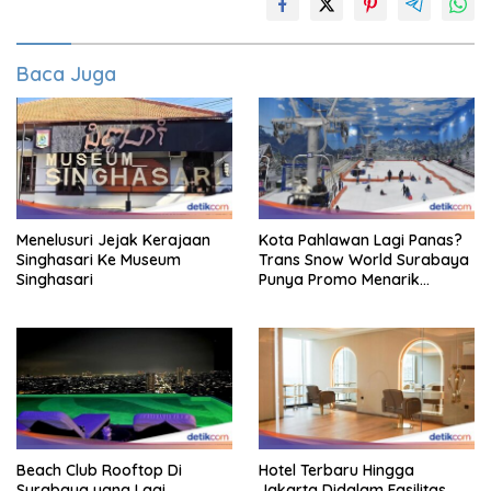
Baca Juga
Menelusuri Jejak Kerajaan
Kota Pahlawan Lagi Panas?
Singhasari Ke Museum
Trans Snow World Surabaya
Singhasari
Punya Promo Menarik
Perhatian Bikin Adem
Beach Club Rooftop Di
Hotel Terbaru Hingga
Surabaya yang Lagi
Jakarta Didalam Fasilitas