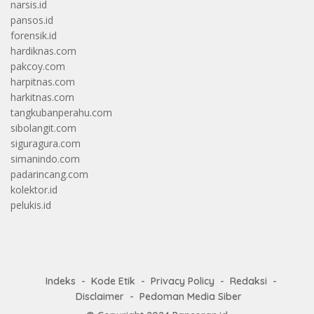
narsis.id
pansos.id
forensik.id
hardiknas.com
pakcoy.com
harpitnas.com
harkitnas.com
tangkubanperahu.com
sibolangit.com
siguragura.com
simanindo.com
padarincang.com
kolektor.id
pelukis.id
Indeks
Kode Etik
Privacy Policy
Redaksi
Disclaimer
Pedoman Media Siber