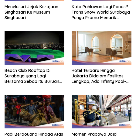
Menelusuri Jejak Kerajaan
Kota Pahlawan Lagi Panas?
Singhasari Ke Museum
Trans Snow World Surabaya
Singhasari
Punya Promo Menarik
Perhatian Bikin Adem
Beach Club Rooftop Di
Hotel Terbaru Hingga
Surabaya yang Lagi
Jakarta Didalam Fasilitas
Bersama Sebab Itu Buruan
Lengkap, Ada Infinity Pool-
Staycation
Sky Lounge
Padi Bergoyang Hingga Atas
Momen Prabowo Jajal