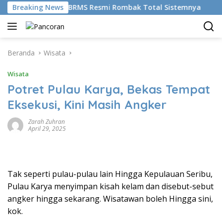
Langsung
Dikemudikan AI, BRMS Resmi Rombak Total Sistemnya
Breaking News
B
ke
konten
Beranda
Wisata
Wisata
Potret Pulau Karya, Bekas Tempat
Eksekusi, Kini Masih Angker
Zarah Zuhran
April 29, 2025
Tak seperti pulau-pulau lain Hingga Kepulauan Seribu,
Pulau Karya menyimpan kisah kelam dan disebut-sebut
angker hingga sekarang. Wisatawan boleh Hingga sini,
kok.