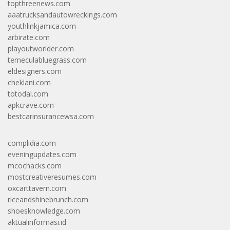
topthreenews.com
aaatrucksandautowreckings.com
youthlinkjamica.com
arbirate.com
playoutworlder.com
temeculabluegrass.com
eldesigners.com
cheklani.com
totodal.com
apkcrave.com
bestcarinsurancewsa.com
complidia.com
eveningupdates.com
mcochacks.com
mostcreativeresumes.com
oxcarttavern.com
riceandshinebrunch.com
shoesknowledge.com
aktualinformasi.id