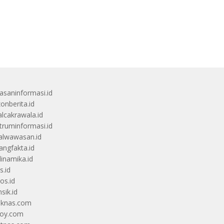
saninformasi.id
zonberita.id
alcakrawala.id
truminformasi.id
alwawasan.id
angfakta.id
dinamika.id
s.id
os.id
sik.id
iknas.com
coy.com