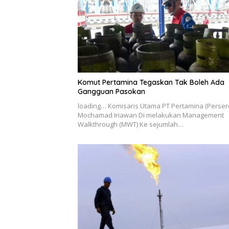
Komut Pertamina Tegaskan Tak Boleh Ada
Gangguan Pasokan
loading… Komisaris Utama PT Pertamina (Perser
Mochamad Iriawan Di melakukan Management
Walkthrough (MWT) Ke sejumlah…