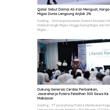
Qatar Sebut Damai AS-Iran Menguat, Harga
Migas Dunia Langsung Anjlok 2%
loading… Seorang karyawan Aramco berjalan H
Didekat tangki Migas Hingga kilang Migas dan te
Migas…
Dukung Generasi Cerdas Perbankan,
Jasaraharja Putera Pelatihan 300 Siswa Ke
Makassar
loading… PT Jasaraharja Putera Melakukan Kegi
Literasi Keuangan bertema The Miracle of Today