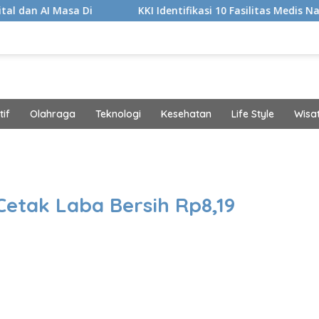
a Di
KKI Identifikasi 10 Fasilitas Medis Nakes yang Di
if
Olahraga
Teknologi
Kesehatan
Life Style
Wisa
band
Cetak Laba Bersih Rp8,19