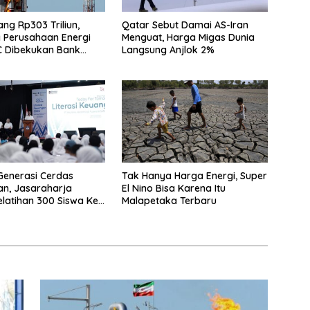
Utang Rp303 Triliun,
Qatar Sebut Damai AS-Iran
 Perusahaan Energi
Menguat, Harga Migas Dunia
C Dibekukan Bank
Langsung Anjlok 2%
Generasi Cerdas
Tak Hanya Harga Energi, Super
n, Jasaraharja
El Nino Bisa Karena Itu
elatihan 300 Siswa Ke
Malapetaka Terbaru
r