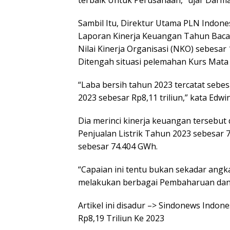
terbaik Untuk Perusahaan,” ujar Darma
Sambil Itu, Direktur Utama PLN Indon
Laporan Kinerja Keuangan Tahun Bacaa
Nilai Kinerja Organisasi (NKO) sebesar
Ditengah situasi pelemahan Kurs Mata
“Laba bersih tahun 2023 tercatat sebes
2023 sebesar Rp8,11 triliun,” kata Edwin
Dia merinci kinerja keuangan tersebut
Penjualan Listrik Tahun 2023 sebesar 
sebesar 74.404 GWh.
“Capaian ini tentu bukan sekadar angk
melakukan berbagai Pembaharuan dan t
Artikel ini disadur –> Sindonews Indo
Rp8,19 Triliun Ke 2023