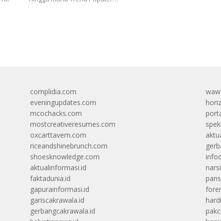
complidia.com
wawa
eveningupdates.com
hori
mcochacks.com
port
mostcreativeresumes.com
spek
oxcarttavern.com
aktu
riceandshinebrunch.com
gerb
shoesknowledge.com
info
aktualinformasi.id
narsi
faktadunia.id
pans
gapurainformasi.id
foren
gariscakrawala.id
hard
gerbangcakrawala.id
pak