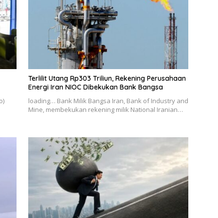
Terlilit Utang Rp303 Triliun, Rekening Perusahaan
Energi Iran NIOC Dibekukan Bank Bangsa
o)
loading… Bank Milik Bangsa Iran, Bank of Industry and
Mine, membekukan rekening milik National Iranian…