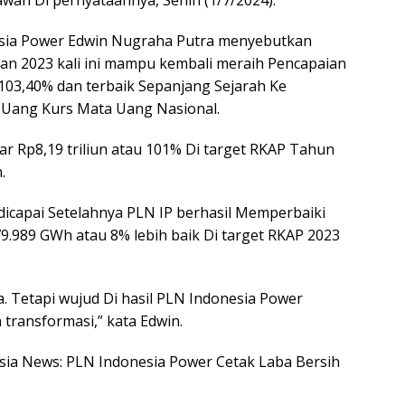
wan Di pernyataannya, Senin (1/7/2024).
esia Power Edwin Nugraha Putra menyebutkan
n 2023 kali ini mampu kembali meraih Pencapaian
 103,40% dan terbaik Sepanjang Sejarah Ke
 Uang Kurs Mata Uang Nasional.
ar Rp8,19 triliun atau 101% Di target RKAP Tahun
.
 dicapai Setelahnya PLN IP berhasil Memperbaiki
79.989 GWh atau 8% lebih baik Di target RKAP 2023
a. Tetapi wujud Di hasil PLN Indonesia Power
ransformasi,” kata Edwin.
nesia News: PLN Indonesia Power Cetak Laba Bersih