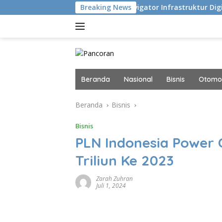
Langsung
du Eksekusi
Navigator Infrastruktur Digital dan AI Mas
Breaking News
ke
konten
Beranda
Nasional
Bisnis
Otomot
Beranda
Bisnis
Bisnis
PLN Indonesia Power 
Triliun Ke 2023
Zarah Zuhran
Juli 1, 2024