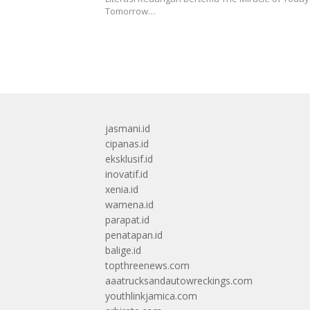
Tomorrow…
jasmani.id
cipanas.id
eksklusif.id
inovatif.id
xenia.id
wamena.id
parapat.id
penatapan.id
balige.id
topthreenews.com
aaatrucksandautowreckings.com
youthlinkjamica.com