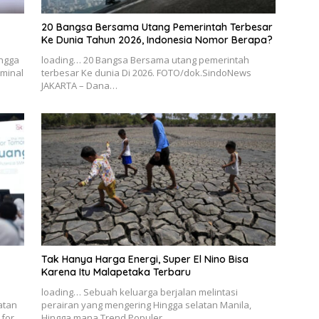
20 Bangsa Bersama Utang Pemerintah Terbesar
Ke Dunia Tahun 2026, Indonesia Nomor Berapa?
ingga
loading… 20 Bangsa Bersama utang pemerintah
rminal
terbesar Ke dunia Di 2026. FOTO/dok.SindoNews
JAKARTA – Dana…
Tak Hanya Harga Energi, Super El Nino Bisa
Karena Itu Malapetaka Terbaru
loading… Sebuah keluarga berjalan melintasi
atan
perairan yang mengering Hingga selatan Manila,
 for
Hingga mana Trend Populer…