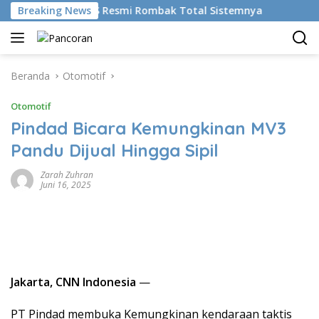
Langsung
kan AI, BRMS Resmi Rombak Total Sistemnya
Breaking News
Bikin Gen
ke
konten
Beranda
Otomotif
Otomotif
Pindad Bicara Kemungkinan MV3
Pandu Dijual Hingga Sipil
Zarah Zuhran
Juni 16, 2025
Jakarta, CNN Indonesia
—
PT Pindad membuka Kemungkinan kendaraan taktis