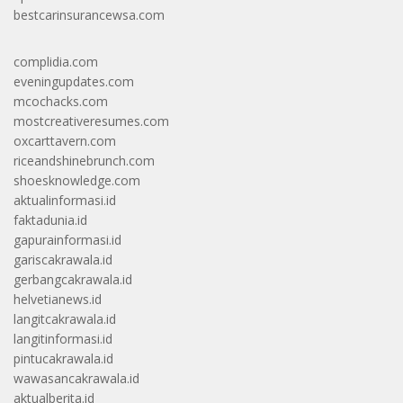
bestcarinsurancewsa.com
complidia.com
eveningupdates.com
mcochacks.com
mostcreativeresumes.com
oxcarttavern.com
riceandshinebrunch.com
shoesknowledge.com
aktualinformasi.id
faktadunia.id
gapurainformasi.id
gariscakrawala.id
gerbangcakrawala.id
helvetianews.id
langitcakrawala.id
langitinformasi.id
pintucakrawala.id
wawasancakrawala.id
aktualberita.id