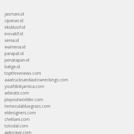
jasmani.id
cipanas.id
eksklusif.id
inovatif.id
xenia.id
wamena.id
parapat.id
penatapan.id
balige.id
topthreenews.com
aaatrucksandautowreckings.com
youthlinkjamica.com
arbirate.com
playoutworlder.com
temeculabluegrass.com
eldesigners.com
cheklani.com
totodal.com
apkcrave.com