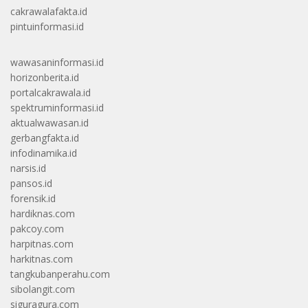
cakrawalafakta.id
pintuinformasi.id
wawasaninformasi.id
horizonberita.id
portalcakrawala.id
spektruminformasi.id
aktualwawasan.id
gerbangfakta.id
infodinamika.id
narsis.id
pansos.id
forensik.id
hardiknas.com
pakcoy.com
harpitnas.com
harkitnas.com
tangkubanperahu.com
sibolangit.com
siguragura.com