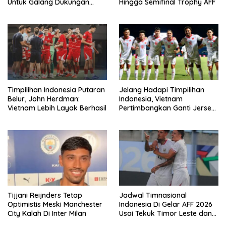
Untuk Galang Dukungan
Hingga Semifinal Trophy AFF
Infantino
Timpilihan Indonesia Putaran
Jelang Hadapi Timpilihan
Belur, John Herdman:
Indonesia, Vietnam
Vietnam Lebih Layak Berhasil
Pertimbangkan Ganti Jersey
Di Warna Putih
Tijjani Reijnders Tetap
Jadwal Timnasional
Optimistis Meski Manchester
Indonesia Di Gelar AFF 2026
City Kalah Di Inter Milan
Usai Tekuk Timor Leste dan
Klasemen Terbaru Grup A