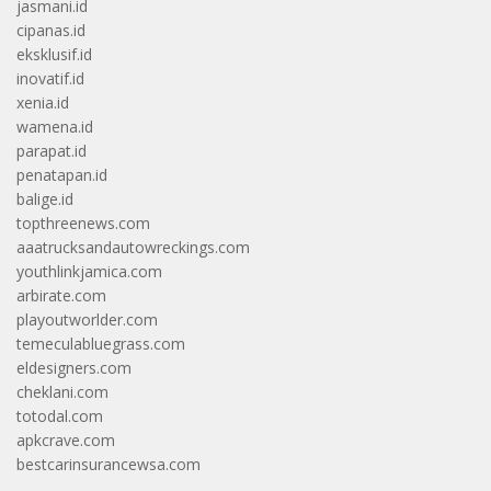
jasmani.id
cipanas.id
eksklusif.id
inovatif.id
xenia.id
wamena.id
parapat.id
penatapan.id
balige.id
topthreenews.com
aaatrucksandautowreckings.com
youthlinkjamica.com
arbirate.com
playoutworlder.com
temeculabluegrass.com
eldesigners.com
cheklani.com
totodal.com
apkcrave.com
bestcarinsurancewsa.com