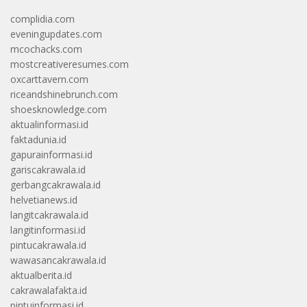
complidia.com
eveningupdates.com
mcochacks.com
mostcreativeresumes.com
oxcarttavern.com
riceandshinebrunch.com
shoesknowledge.com
aktualinformasi.id
faktadunia.id
gapurainformasi.id
gariscakrawala.id
gerbangcakrawala.id
helvetianews.id
langitcakrawala.id
langitinformasi.id
pintucakrawala.id
wawasancakrawala.id
aktualberita.id
cakrawalafakta.id
pintuinformasi.id