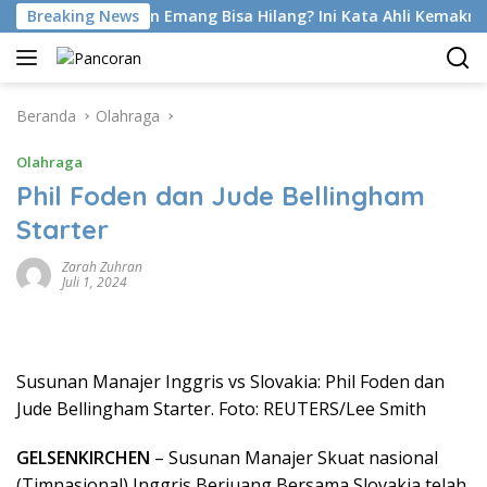
Langsung
Foot Di Latihan Emang Bisa Hilang? Ini Kata Ahli Kemakmuran
Breaking News
ke
konten
Beranda
Olahraga
Olahraga
Phil Foden dan Jude Bellingham
Starter
Zarah Zuhran
Juli 1, 2024
Susunan Manajer Inggris vs Slovakia: Phil Foden dan
Jude Bellingham Starter. Foto: REUTERS/Lee Smith
GELSENKIRCHEN
– Susunan Manajer Skuat nasional
(Timnasional) Inggris Berjuang Bersama Slovakia telah