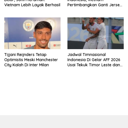
Vietnam Lebih Layak Berhasil
Pertimbangkan Ganti Jersey
Di Warna Putih
Tijjani Reijnders Tetap
Jadwal Timnasional
Optimistis Meski Manchester
Indonesia Di Gelar AFF 2026
City Kalah Di Inter Milan
Usai Tekuk Timor Leste dan
Klasemen Terbaru Grup A
bandar besar starlight princess1000 bagi bonus