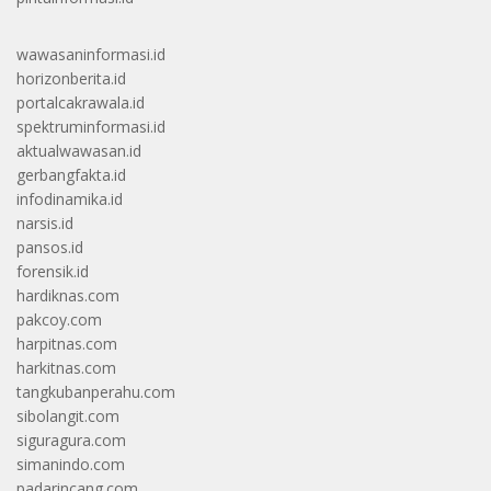
wawasaninformasi.id
horizonberita.id
portalcakrawala.id
spektruminformasi.id
aktualwawasan.id
gerbangfakta.id
infodinamika.id
narsis.id
pansos.id
forensik.id
hardiknas.com
pakcoy.com
harpitnas.com
harkitnas.com
tangkubanperahu.com
sibolangit.com
siguragura.com
simanindo.com
padarincang.com