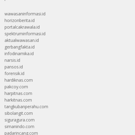
wawasaninformasi.id
horizonberita.id
portalcakrawala.id
spektruminformasi.id
aktualwawasan.id
gerbangfakta.id
infodinamika.id
narsis.id
pansos.id
forensik.id
hardiknas.com
pakcoy.com
harpitnas.com
harkitnas.com
tangkubanperahu.com
sibolangit.com
siguragura.com
simanindo.com
padarincang.com