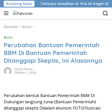
Langsung
tri ISP
Breaking News
Terlanjur Andalkan AI, Pria Ini Kaget Idap Kank
ke
konten
Beranda
Bisnis
Bisnis
Perubahan Bantuan Pemerintah
BBM Di Bantuan Pemerintah
Ditanggapi Skeptis, Ini Alasannya
Zarah Zuhran
Oktober 5, 2024
Perubahan bentuk Bantuan Pemerintah BBM Di
Dukungan langsung tunai (Bantuan Pemerintah)
ditanggapi skeptis Didalam ekonom. FOTO/Ilustrasi