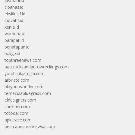
jasmani.id
cipanas.id
eksklusif.id
inovatif.id
xenia.id
wamena.id
parapat.id
penatapan.id
balige.id
topthreenews.com
aaatrucksandautowreckings.com
youthlinkjamica.com
arbirate.com
playoutworlder.com
temeculabluegrass.com
eldesigners.com
cheklani.com
totodal.com
apkcrave.com
bestcarinsurancewsa.com