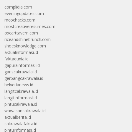
complidia.com
eveningupdates.com
mcochacks.com
mostcreativeresumes.com
oxcarttavern.com
riceandshinebrunch.com
shoesknowledge.com
aktualinformasi.id
faktadunia.id
gapurainformasi.id
gariscakrawala.id
gerbangcakrawala.id
helvetianews.id
langitcakrawala.id
langitinformasi.id
pintucakrawala.id
wawasancakrawala.id
aktualberita.id
cakrawalafakta.id
pintuinformasi.id