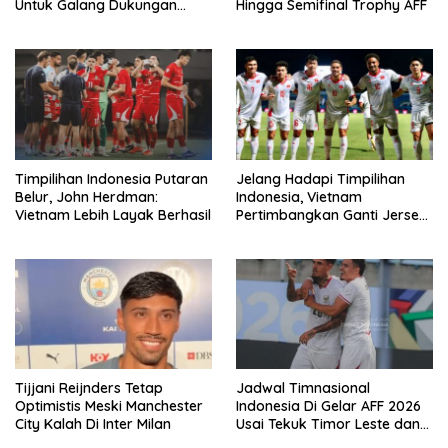
Untuk Galang Dukungan
Hingga Semifinal Trophy AFF
Infantino
Timpilihan Indonesia Putaran
Jelang Hadapi Timpilihan
Belur, John Herdman:
Indonesia, Vietnam
Vietnam Lebih Layak Berhasil
Pertimbangkan Ganti Jersey
Di Warna Putih
Tijjani Reijnders Tetap
Jadwal Timnasional
Optimistis Meski Manchester
Indonesia Di Gelar AFF 2026
City Kalah Di Inter Milan
Usai Tekuk Timor Leste dan
Klasemen Terbaru Grup A