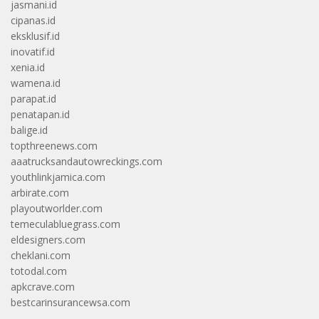
jasmani.id
cipanas.id
eksklusif.id
inovatif.id
xenia.id
wamena.id
parapat.id
penatapan.id
balige.id
topthreenews.com
aaatrucksandautowreckings.com
youthlinkjamica.com
arbirate.com
playoutworlder.com
temeculabluegrass.com
eldesigners.com
cheklani.com
totodal.com
apkcrave.com
bestcarinsurancewsa.com