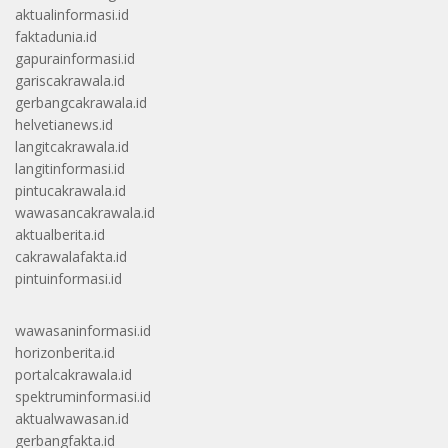
aktualinformasi.id
faktadunia.id
gapurainformasi.id
gariscakrawala.id
gerbangcakrawala.id
helvetianews.id
langitcakrawala.id
langitinformasi.id
pintucakrawala.id
wawasancakrawala.id
aktualberita.id
cakrawalafakta.id
pintuinformasi.id
wawasaninformasi.id
horizonberita.id
portalcakrawala.id
spektruminformasi.id
aktualwawasan.id
gerbangfakta.id