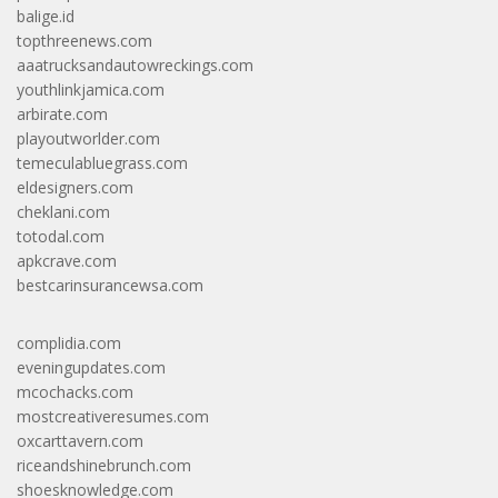
balige.id
topthreenews.com
aaatrucksandautowreckings.com
youthlinkjamica.com
arbirate.com
playoutworlder.com
temeculabluegrass.com
eldesigners.com
cheklani.com
totodal.com
apkcrave.com
bestcarinsurancewsa.com
complidia.com
eveningupdates.com
mcochacks.com
mostcreativeresumes.com
oxcarttavern.com
riceandshinebrunch.com
shoesknowledge.com