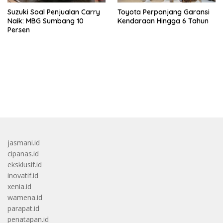
Suzuki Soal Penjualan Carry
Toyota Perpanjang Garansi
Naik: MBG Sumbang 10
Kendaraan Hingga 6 Tahun
Persen
bandar besar starlight princess1000 bagi bonus
jasmani.id
cipanas.id
eksklusif.id
inovatif.id
xenia.id
wamena.id
parapat.id
penatapan.id