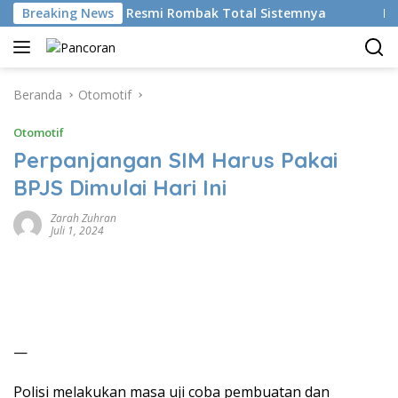
Langsung
ikan AI, BRMS Resmi Rombak Total Sistemnya
Breaking News
Bikin Gen
ke
konten
Beranda
Otomotif
Otomotif
Perpanjangan SIM Harus Pakai
BPJS Dimulai Hari Ini
Zarah Zuhran
Juli 1, 2024
—
Polisi melakukan masa uji coba pembuatan dan