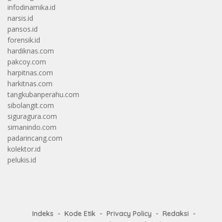
infodinamika.id
narsis.id
pansos.id
forensik.id
hardiknas.com
pakcoy.com
harpitnas.com
harkitnas.com
tangkubanperahu.com
sibolangit.com
siguragura.com
simanindo.com
padarincang.com
kolektor.id
pelukis.id
Indeks
Kode Etik
Privacy Policy
Redaksi