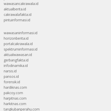
wawasancakrawala.id
aktualberita.id
cakrawalafakta.id
pintuinformasi.id
wawasaninformasi.id
horizonberita.id
portalcakrawala.id
spektruminformasi.id
aktualwawasan.id
gerbangfakta.id
infodinamika.id
narsis.id
pansos.id
forensik.id
hardiknas.com
pakcoy.com
harpitnas.com
harkitnas.com
tangkubanperahu.com