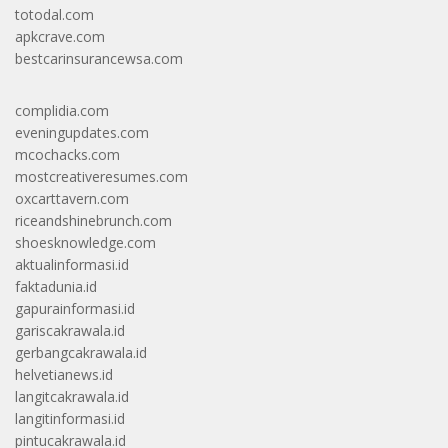
totodal.com
apkcrave.com
bestcarinsurancewsa.com
complidia.com
eveningupdates.com
mcochacks.com
mostcreativeresumes.com
oxcarttavern.com
riceandshinebrunch.com
shoesknowledge.com
aktualinformasi.id
faktadunia.id
gapurainformasi.id
gariscakrawala.id
gerbangcakrawala.id
helvetianews.id
langitcakrawala.id
langitinformasi.id
pintucakrawala.id