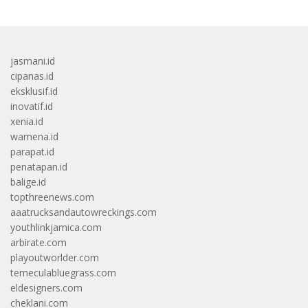
jasmani.id
cipanas.id
eksklusif.id
inovatif.id
xenia.id
wamena.id
parapat.id
penatapan.id
balige.id
topthreenews.com
aaatrucksandautowreckings.com
youthlinkjamica.com
arbirate.com
playoutworlder.com
temeculabluegrass.com
eldesigners.com
cheklani.com