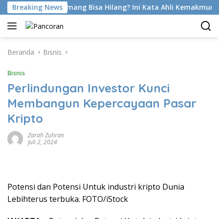
Langsung
t Di Latihan Emang Bisa Hilang? Ini Kata Ahli Kemakmuran
Breaking News
ke
konten
Beranda
Bisnis
Bisnis
Perlindungan Investor Kunci
Membangun Kepercayaan Pasar
Kripto
Zarah Zuhran
Juli 2, 2024
Potensi dan Potensi Untuk industri kripto Dunia
Lebihterus terbuka. FOTO/iStock