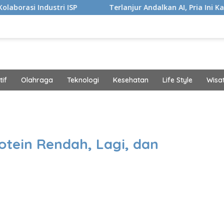
SP
Terlanjur Andalkan AI, Pria Ini Kaget Idap Kanker St
if
Olahraga
Teknologi
Kesehatan
Life Style
Wisa
band
tein Rendah, Lagi, dan