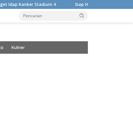
adium 4
Siap Harumkan Nama Bangsa, Audrey Bianca Bert
ta
Kuliner
ar besar starlight princess1000 bagi bonus