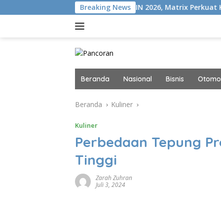
Langsung
+
Gelar MAIN 2026, Matrix Perkuat Kolaborasi Industri I
Breaking News
ke
konten
Beranda
Nasional
Bisnis
Otomot
Beranda
Kuliner
Kuliner
Perbedaan Tepung Pro
Tinggi
Zarah Zuhran
Juli 3, 2024