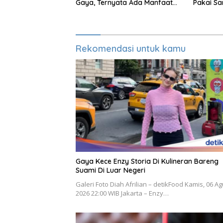
Gaya, Ternyata Ada Manfaat
Pakai Sa
Sehatnya
Rekomendasi untuk kamu
Gaya Kece Enzy Storia Di Kulineran Bareng
Suami Di Luar Negeri
Galeri Foto Diah Afrilian – detikFood Kamis, 06 A
2026 22:00 WIB Jakarta – Enzy…