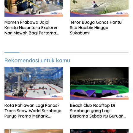
Momen Prabowo Jajal
Teror Buaya Ganas Hantui
Kereta Nusantara Explorer
Situ Habibie Hingga
Nan Mewah Bagi Pertama
Sukabumi
Kali
Rekomendasi untuk kamu
Kota Pahlawan Lagi Panas?
Beach Club Rooftop Di
Trans Snow World Surabaya
Surabaya yang Lagi
Punya Promo Menarik
Bersama Sebab Itu Buruan
Perhatian Bikin Adem
Staycation