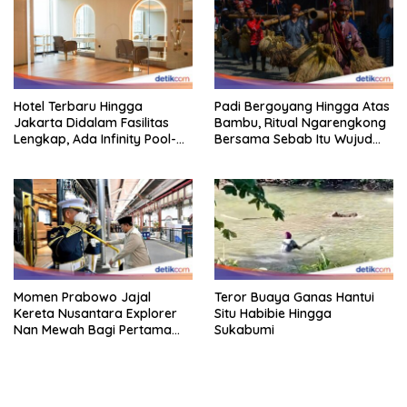
Hotel Terbaru Hingga
Padi Bergoyang Hingga Atas
Jakarta Didalam Fasilitas
Bambu, Ritual Ngarengkong
Lengkap, Ada Infinity Pool-
Bersama Sebab Itu Wujud
Sky Lounge
Syukur Warga Citorek
Momen Prabowo Jajal
Teror Buaya Ganas Hantui
Kereta Nusantara Explorer
Situ Habibie Hingga
Nan Mewah Bagi Pertama
Sukabumi
Kali