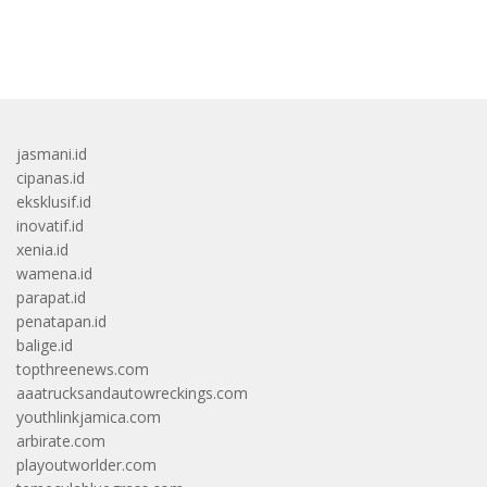
bandar besar starlight princess1000 bagi bonus
jasmani.id
cipanas.id
eksklusif.id
inovatif.id
xenia.id
wamena.id
parapat.id
penatapan.id
balige.id
topthreenews.com
aaatrucksandautowreckings.com
youthlinkjamica.com
arbirate.com
playoutworlder.com