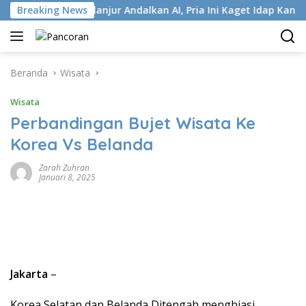
Langsung
Breaking News
Terlanjur Andalkan AI, Pria Ini Kaget Idap Kanker Stad
ke
konten
Beranda
Wisata
Wisata
Perbandingan Bujet Wisata Ke
Korea Vs Belanda
Zarah Zuhran
Januari 8, 2025
Jakarta
–
Korea Selatan dan Belanda Ditengah menghiasi