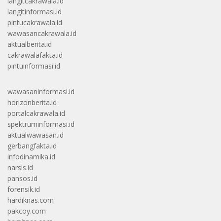
langitcakrawala.id
langitinformasi.id
pintucakrawala.id
wawasancakrawala.id
aktualberita.id
cakrawalafakta.id
pintuinformasi.id
wawasaninformasi.id
horizonberita.id
portalcakrawala.id
spektruminformasi.id
aktualwawasan.id
gerbangfakta.id
infodinamika.id
narsis.id
pansos.id
forensik.id
hardiknas.com
pakcoy.com