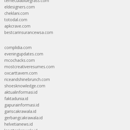
temeculabluegrass.com
eldesigners.com
cheklani.com
totodal.com
apkcrave.com
bestcarinsurancewsa.com
complidia.com
eveningupdates.com
mcochacks.com
mostcreativeresumes.com
oxcarttavern.com
riceandshinebrunch.com
shoesknowledge.com
aktualinformasi.id
faktadunia.id
gapurainformasi.id
gariscakrawala.id
gerbangcakrawala.id
helvetianews.id