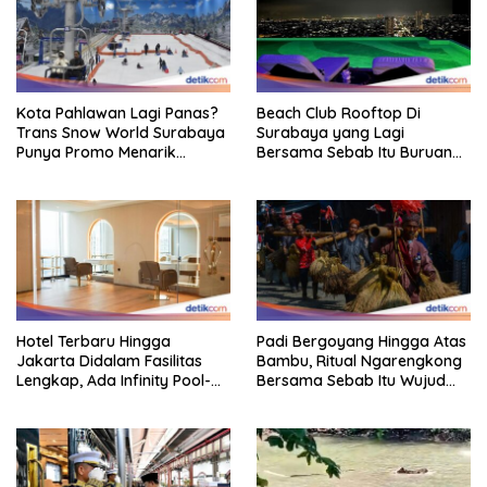
Kota Pahlawan Lagi Panas?
Beach Club Rooftop Di
Trans Snow World Surabaya
Surabaya yang Lagi
Punya Promo Menarik
Bersama Sebab Itu Buruan
Perhatian Bikin Adem
Staycation
Hotel Terbaru Hingga
Padi Bergoyang Hingga Atas
Jakarta Didalam Fasilitas
Bambu, Ritual Ngarengkong
Lengkap, Ada Infinity Pool-
Bersama Sebab Itu Wujud
Sky Lounge
Syukur Warga Citorek