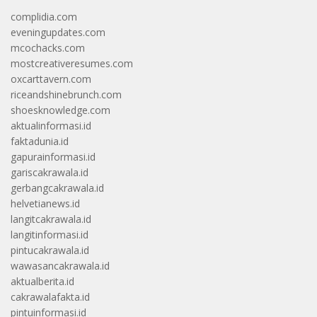
complidia.com
eveningupdates.com
mcochacks.com
mostcreativeresumes.com
oxcarttavern.com
riceandshinebrunch.com
shoesknowledge.com
aktualinformasi.id
faktadunia.id
gapurainformasi.id
gariscakrawala.id
gerbangcakrawala.id
helvetianews.id
langitcakrawala.id
langitinformasi.id
pintucakrawala.id
wawasancakrawala.id
aktualberita.id
cakrawalafakta.id
pintuinformasi.id