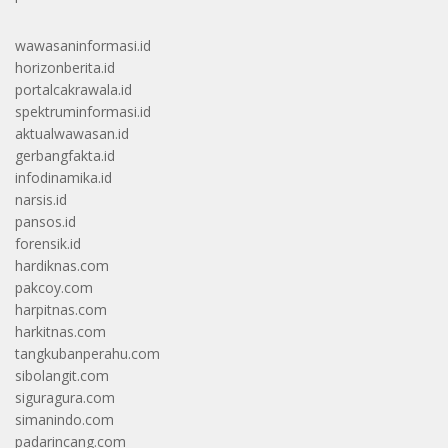
wawasaninformasi.id
horizonberita.id
portalcakrawala.id
spektruminformasi.id
aktualwawasan.id
gerbangfakta.id
infodinamika.id
narsis.id
pansos.id
forensik.id
hardiknas.com
pakcoy.com
harpitnas.com
harkitnas.com
tangkubanperahu.com
sibolangit.com
siguragura.com
simanindo.com
padarincang.com