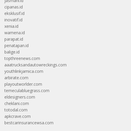
jasmani.id
cipanas.id
eksklusif.id
inovatif.id
xenia.id
wamena.id
parapat.id
penatapan.id
balige.id
topthreenews.com
aaatrucksandautowreckings.com
youthlinkjamica.com
arbirate.com
playoutworlder.com
temeculabluegrass.com
eldesigners.com
cheklani.com
totodal.com
apkcrave.com
bestcarinsurancewsa.com