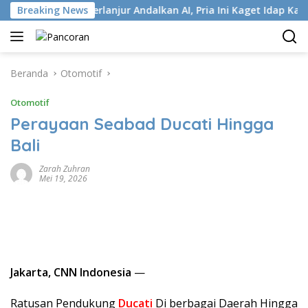
Langsung
SP
Breaking News
Terlanjur Andalkan AI, Pria Ini Kaget Idap Kanker St
ke
konten
Beranda
Otomotif
Otomotif
Perayaan Seabad Ducati Hingga
Bali
Zarah Zuhran
Mei 19, 2026
Jakarta, CNN Indonesia
—
Ratusan Pendukung
Ducati
Di berbagai Daerah Hingga