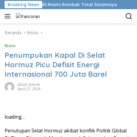
Langsung
mudikan AI, BRMS Resmi Rombak Total Sistemnya
Breaking News
Bikin
ke
konten
Beranda
Bisnis
Bisnis
Penumpukan Kapal Di Selat
Hormuz Picu Defisit Energi
Internasional 700 Juta Barel
Zarah Zuhran
April 27, 2026
loading…
Penutupan Selat Hormuz akibat konflik Politik Global