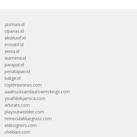
jasmani.id
cipanas.id
eksklusif.id
inovatif.id
xenia.id
wamena.id
parapat.id
penatapan.id
balige.id
topthreenews.com
aaatrucksandautowreckings.com
youthlinkjamica.com
arbirate.com
playoutworlder.com
temeculabluegrass.com
eldesigners.com
cheklani.com