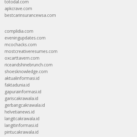
totodal.com
apkcrave.com
bestcarinsurancewsa.com
complidia.com
eveningupdates.com
mcochacks.com
mostcreativeresumes.com
oxcarttavern.com
riceandshinebrunch.com
shoesknowledge.com
aktualinformasi.id
faktadunia.id
gapurainformasi.id
gariscakrawala.id
gerbangcakrawala.id
helvetianews.id
langitcakrawala.id
langitinformasi.id
pintucakrawala.id