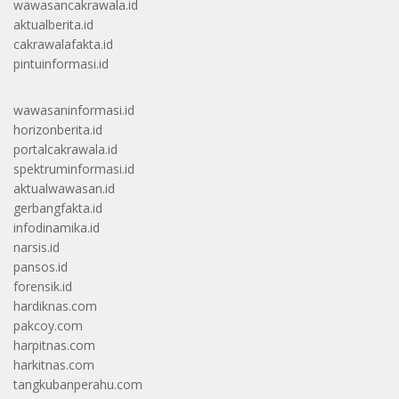
wawasancakrawala.id
aktualberita.id
cakrawalafakta.id
pintuinformasi.id
wawasaninformasi.id
horizonberita.id
portalcakrawala.id
spektruminformasi.id
aktualwawasan.id
gerbangfakta.id
infodinamika.id
narsis.id
pansos.id
forensik.id
hardiknas.com
pakcoy.com
harpitnas.com
harkitnas.com
tangkubanperahu.com