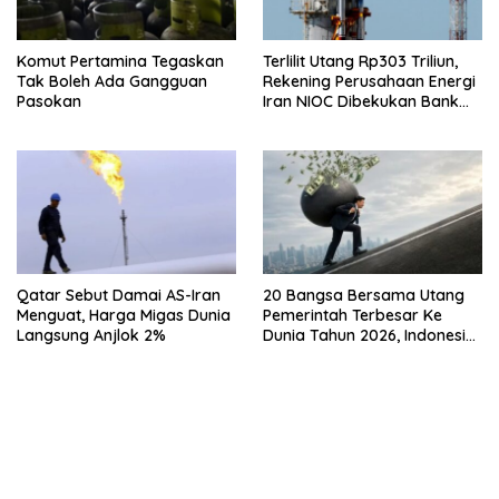
Komut Pertamina Tegaskan
Terlilit Utang Rp303 Triliun,
Tak Boleh Ada Gangguan
Rekening Perusahaan Energi
Pasokan
Iran NIOC Dibekukan Bank
Bangsa
Qatar Sebut Damai AS-Iran
20 Bangsa Bersama Utang
Menguat, Harga Migas Dunia
Pemerintah Terbesar Ke
Langsung Anjlok 2%
Dunia Tahun 2026, Indonesia
Nomor Berapa?
bandar besar starlight princess1000 bagi bonus