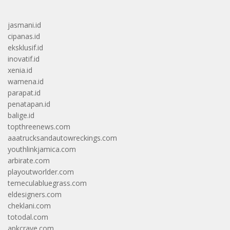
jasmani.id
cipanas.id
eksklusif.id
inovatif.id
xenia.id
wamena.id
parapat.id
penatapan.id
balige.id
topthreenews.com
aaatrucksandautowreckings.com
youthlinkjamica.com
arbirate.com
playoutworlder.com
temeculabluegrass.com
eldesigners.com
cheklani.com
totodal.com
apkcrave.com