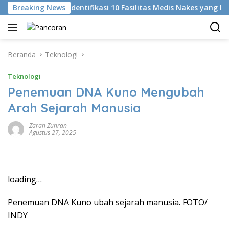
Langsung
Di
Breaking News
KKI Identifikasi 10 Fasilitas Medis Nakes yang Didu
ke
konten
Beranda
Teknologi
Teknologi
Penemuan DNA Kuno Mengubah
Arah Sejarah Manusia
Zarah Zuhran
Agustus 27, 2025
loading…
Penemuan DNA Kuno ubah sejarah manusia. FOTO/
INDY