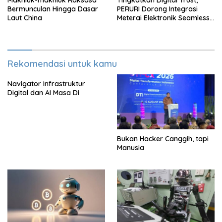
Makhluk-makhluk Raksasa
Tingkatkan Digital Trust,
Bermunculan Hingga Dasar
PERURI Dorong Integrasi
Laut China
Meterai Elektronik Seamless
Hingga Layanan Karantina
Rekomendasi untuk kamu
Navigator Infrastruktur
Digital dan AI Masa Di
Bukan Hacker Canggih, tapi
Manusia