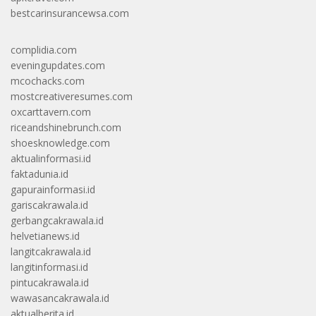
bestcarinsurancewsa.com
complidia.com
eveningupdates.com
mcochacks.com
mostcreativeresumes.com
oxcarttavern.com
riceandshinebrunch.com
shoesknowledge.com
aktualinformasi.id
faktadunia.id
gapurainformasi.id
gariscakrawala.id
gerbangcakrawala.id
helvetianews.id
langitcakrawala.id
langitinformasi.id
pintucakrawala.id
wawasancakrawala.id
aktualberita.id