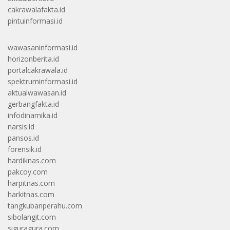
cakrawalafakta.id
pintuinformasi.id
wawasaninformasi.id
horizonberita.id
portalcakrawala.id
spektruminformasi.id
aktualwawasan.id
gerbangfakta.id
infodinamika.id
narsis.id
pansos.id
forensik.id
hardiknas.com
pakcoy.com
harpitnas.com
harkitnas.com
tangkubanperahu.com
sibolangit.com
siguragura.com