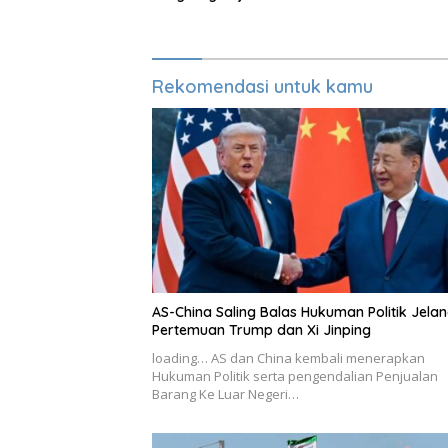
Berapa?
Rekomendasi untuk kamu
AS-China Saling Balas Hukuman Politik Jela
Pertemuan Trump dan Xi Jinping
loading… AS dan China kembali menerapkan
Hukuman Politik serta pengendalian Penjualan
Barang Ke Luar Negeri…