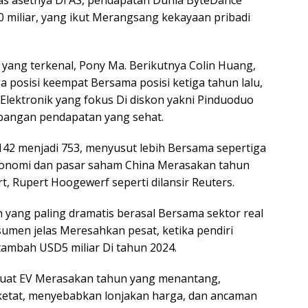
as asetnya Di AS, pendapatan Dunia ByteDance
 miliar, yang ikut Merangsang kekayaan pribadi
t yang terkenal, Pony Ma. Berikutnya Colin Huang,
ga posisi keempat Bersama posisi ketiga tahun lalu,
Elektronik yang fokus Di diskon yakni Pinduoduo
angan pendapatan yang sehat.
 142 menjadi 753, menyusut lebih Bersama sepertiga
konomi dan pasar saham China Merasakan tahun
t, Rupert Hoogewerf seperti dilansir Reuters.
ang paling dramatis berasal Bersama sektor real
sumen jelas Meresahkan pesat, ketika pendiri
tambah USD5 miliar Di tahun 2024.
embuat EV Merasakan tahun yang menantang,
ketat, menyebabkan lonjakan harga, dan ancaman