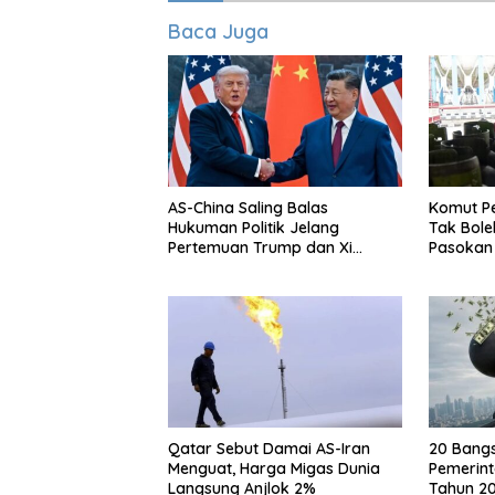
Baca Juga
AS-China Saling Balas
Komut P
Hukuman Politik Jelang
Tak Bol
Pertemuan Trump dan Xi
Pasokan
Jinping
Qatar Sebut Damai AS-Iran
20 Bang
Menguat, Harga Migas Dunia
Pemerint
Langsung Anjlok 2%
Tahun 20