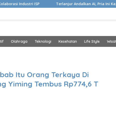
 ISP
Terlanjur Andalkan AI, Pria Ini Kaget Idap Kanker 
if
Olahraga
Teknologi
Kesehatan
Life Style
Wisa
band
ebab Itu Orang Terkaya Di
ng Yiming Tembus Rp774,6 T