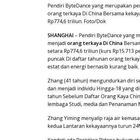
Pendiri ByteDance yang merupakan pe
orang terkaya Di China Bersama kekaya
Rp774,6 triliun. Foto/Dok
SHANGHAI
– Pendiri ByteDance yang 
menjadi
orang terkaya Di China
Bersam
setara Rp774,6 triliun (kurs Rp15.713 p
puncak Di daftar tahunan orang terkaya
estat dan energi bernasib kurang baik.
Zhang (41 tahun) mengundurkan diri se
dan menjadi individu Hingga-18 yang d
tahun Sebelum Daftar Orang Kaya China
lembaga Studi, media dan Penanaman M
Zhang Yiming menyalip raja air kemas
kedua Lantaran kekayaannya turun 24%