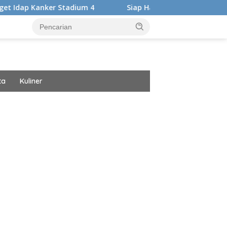
Stadium 4
Siap Harumkan Nama Bangsa, Audrey Bianca Be
ta
Kuliner
ar besar starlight princess1000 bagi bonus