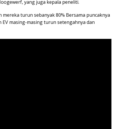
oogewerf, yang juga kepala peneliti.
an mereka turun sebanyak 80% Bersama puncaknya
dan EV masing-masing turun setengahnya dan