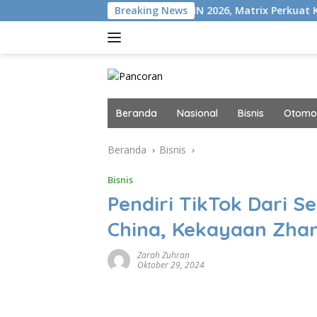
Langsung
ON+
Gelar MAIN 2026, Matrix Perkuat Kolaborasi Industri
Breaking News
ke
konten
Beranda
Nasional
Bisnis
Otomot
Beranda
Bisnis
Bisnis
Pendiri TikTok Dari S
China, Kekayaan Zha
Zarah Zuhran
Oktober 29, 2024