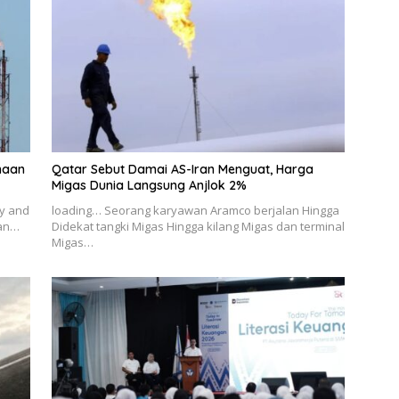
ahaan
Qatar Sebut Damai AS-Iran Menguat, Harga
Migas Dunia Langsung Anjlok 2%
ry and
loading… Seorang karyawan Aramco berjalan Hingga
ian…
Didekat tangki Migas Hingga kilang Migas dan terminal
Migas…