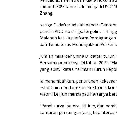
Kendati ada Peristiwa Pidana hukum at
tumbuh 30% tahun lalu menjadi USD110
Zhang.
Ketiga Di daftar adalah pendiri Tencen
pendiri PDD Holdings, tergelincir Hing
Malahan ketika platform Perdagangan 
dan Temu terus Menunjukkan Perkemb
Jumlah miliarder China Di daftar turun
Bersama puncaknya Di tahun 2021. “E
yang sulit,” kata Chairman Hurun Repor
Ia manambahkan, penurunan kekayaan y
estat China. Sedangkan elektronik kon
Xiaomi Lei Jun mendapati hartanya ber
“Panel surya, baterai lithium, dan p
Lantaran persaingan yang Lebihterus 