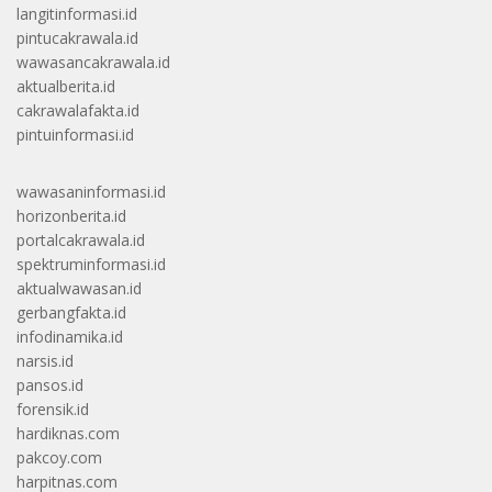
langitinformasi.id
pintucakrawala.id
wawasancakrawala.id
aktualberita.id
cakrawalafakta.id
pintuinformasi.id
wawasaninformasi.id
horizonberita.id
portalcakrawala.id
spektruminformasi.id
aktualwawasan.id
gerbangfakta.id
infodinamika.id
narsis.id
pansos.id
forensik.id
hardiknas.com
pakcoy.com
harpitnas.com