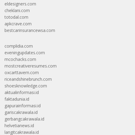
eldesigners.com
cheklani.com
totodal.com
apkcrave.com
bestcarinsurancewsa.com
complidia.com
eveningupdates.com
mcochacks.com
mostcreativeresumes.com
oxcarttavern.com
riceandshinebrunch.com
shoesknowledge.com
aktualinformasi.id
faktadunia.id
gapurainformasi.id
gariscakrawala.id
gerbangcakrawala.id
helvetianews.id
langitcakrawala.id