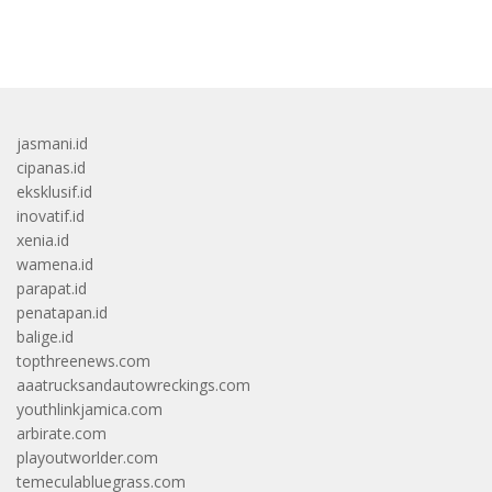
bandar besar starlight princess1000 bagi bonus
jasmani.id
cipanas.id
eksklusif.id
inovatif.id
xenia.id
wamena.id
parapat.id
penatapan.id
balige.id
topthreenews.com
aaatrucksandautowreckings.com
youthlinkjamica.com
arbirate.com
playoutworlder.com
temeculabluegrass.com