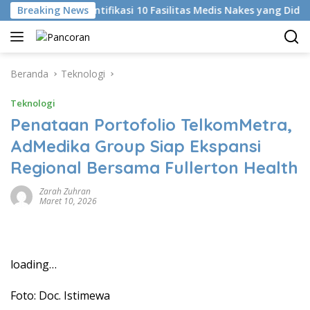
Langsung
Breaking News
KKI Identifikasi 10 Fasilitas Medis Nakes yang Diduga Ko
ke
konten
Beranda
Teknologi
Teknologi
Penataan Portofolio TelkomMetra,
AdMedika Group Siap Ekspansi
Regional Bersama Fullerton Health
Zarah Zuhran
Maret 10, 2026
loading…
Foto: Doc. Istimewa