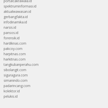
portalcakrawala.id
spektruminformasi.id
aktualwawasan.id
gerbangfakta.id
infodinamika.id
narsis.id
pansos.id
forensik.id
hardiknas.com
pakcoy.com
harpitnas.com
harkitnas.com
tangkubanperahu.com
sibolangit.com
siguragura.com
simanindo.com
padarincang.com
kolektor.id
pelukis.id