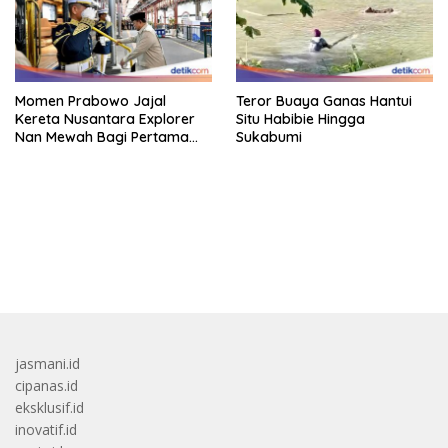
Momen Prabowo Jajal
Teror Buaya Ganas Hantui
Kereta Nusantara Explorer
Situ Habibie Hingga
Nan Mewah Bagi Pertama
Sukabumi
Kali
bandar besar starlight princess1000 bagi bonus
jasmani.id
cipanas.id
eksklusif.id
inovatif.id