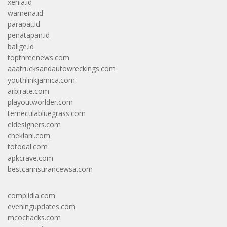
xenia.id
wamena.id
parapat.id
penatapan.id
balige.id
topthreenews.com
aaatrucksandautowreckings.com
youthlinkjamica.com
arbirate.com
playoutworlder.com
temeculabluegrass.com
eldesigners.com
cheklani.com
totodal.com
apkcrave.com
bestcarinsurancewsa.com
complidia.com
eveningupdates.com
mcochacks.com