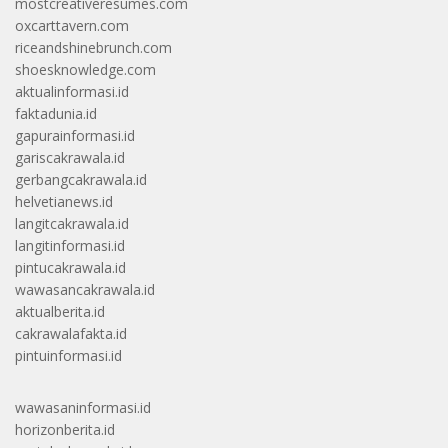
mostcreativeresumes.com
oxcarttavern.com
riceandshinebrunch.com
shoesknowledge.com
aktualinformasi.id
faktadunia.id
gapurainformasi.id
gariscakrawala.id
gerbangcakrawala.id
helvetianews.id
langitcakrawala.id
langitinformasi.id
pintucakrawala.id
wawasancakrawala.id
aktualberita.id
cakrawalafakta.id
pintuinformasi.id
wawasaninformasi.id
horizonberita.id