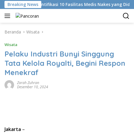
Langsung
Breaking News
KKI Identifikasi 10 Fasilitas Medis Nakes yang Diduga Ko
ke
konten
Beranda
Wisata
Wisata
Pelaku Industri Bunyi Singgung
Tata Kelola Royalti, Begini Respon
Menekraf
Zarah Zuhran
Desember 10, 2024
Jakarta
–