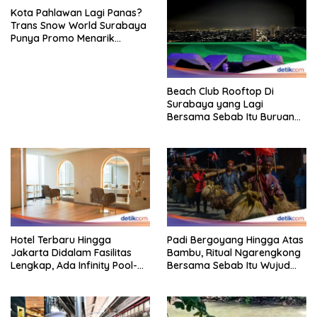
Kota Pahlawan Lagi Panas?
Trans Snow World Surabaya
Punya Promo Menarik
Perhatian Bikin Adem
Beach Club Rooftop Di
Surabaya yang Lagi
Bersama Sebab Itu Buruan
Staycation
Hotel Terbaru Hingga
Padi Bergoyang Hingga Atas
Jakarta Didalam Fasilitas
Bambu, Ritual Ngarengkong
Lengkap, Ada Infinity Pool-
Bersama Sebab Itu Wujud
Sky Lounge
Syukur Warga Citorek