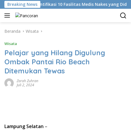
Langsung
Breaking News
KKI Identifikasi 10 Fasilitas Medis Nakes yang Diduga Ko
ke
konten
Beranda
Wisata
Wisata
Pelajar yang Hilang Digulung
Ombak Pantai Rio Beach
Ditemukan Tewas
Zarah Zuhran
Juli 2, 2024
Lampung Selatan
–