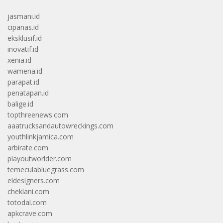
jasmani.id
cipanas.id
eksklusif.id
inovatif.id
xenia.id
wamena.id
parapat.id
penatapan.id
balige.id
topthreenews.com
aaatrucksandautowreckings.com
youthlinkjamica.com
arbirate.com
playoutworlder.com
temeculabluegrass.com
eldesigners.com
cheklani.com
totodal.com
apkcrave.com