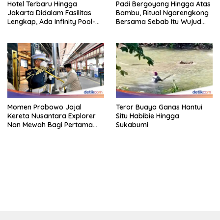
Hotel Terbaru Hingga
Padi Bergoyang Hingga Atas
Jakarta Didalam Fasilitas
Bambu, Ritual Ngarengkong
Lengkap, Ada Infinity Pool-
Bersama Sebab Itu Wujud
Sky Lounge
Syukur Warga Citorek
Momen Prabowo Jajal
Teror Buaya Ganas Hantui
Kereta Nusantara Explorer
Situ Habibie Hingga
Nan Mewah Bagi Pertama
Sukabumi
Kali
bandar besar starlight princess1000 bagi bonus