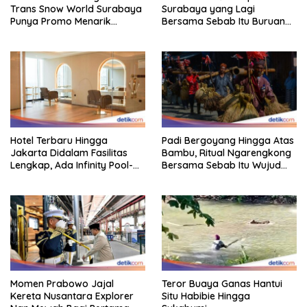
Trans Snow World Surabaya
Surabaya yang Lagi
Punya Promo Menarik
Bersama Sebab Itu Buruan
Perhatian Bikin Adem
Staycation
Hotel Terbaru Hingga
Padi Bergoyang Hingga Atas
Jakarta Didalam Fasilitas
Bambu, Ritual Ngarengkong
Lengkap, Ada Infinity Pool-
Bersama Sebab Itu Wujud
Sky Lounge
Syukur Warga Citorek
Momen Prabowo Jajal
Teror Buaya Ganas Hantui
Kereta Nusantara Explorer
Situ Habibie Hingga