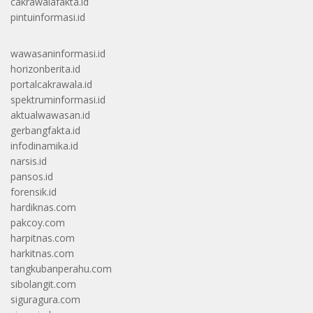
cakrawalafakta.id
pintuinformasi.id
wawasaninformasi.id
horizonberita.id
portalcakrawala.id
spektruminformasi.id
aktualwawasan.id
gerbangfakta.id
infodinamika.id
narsis.id
pansos.id
forensik.id
hardiknas.com
pakcoy.com
harpitnas.com
harkitnas.com
tangkubanperahu.com
sibolangit.com
siguragura.com