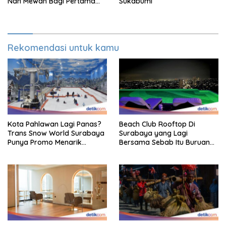
Nan Mewah Bagi Pertama
Sukabumi
Kali
Rekomendasi untuk kamu
Kota Pahlawan Lagi Panas?
Beach Club Rooftop Di
Trans Snow World Surabaya
Surabaya yang Lagi
Punya Promo Menarik
Bersama Sebab Itu Buruan
Perhatian Bikin Adem
Staycation