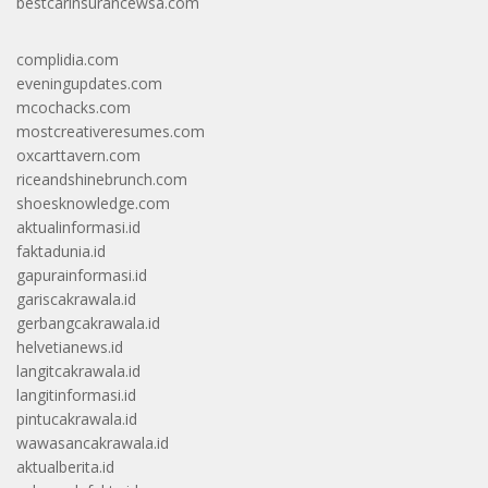
bestcarinsurancewsa.com
complidia.com
eveningupdates.com
mcochacks.com
mostcreativeresumes.com
oxcarttavern.com
riceandshinebrunch.com
shoesknowledge.com
aktualinformasi.id
faktadunia.id
gapurainformasi.id
gariscakrawala.id
gerbangcakrawala.id
helvetianews.id
langitcakrawala.id
langitinformasi.id
pintucakrawala.id
wawasancakrawala.id
aktualberita.id