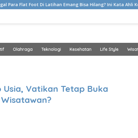
t Di Latihan Emang Bisa Hilang? Ini Kata Ahli Kemakmuran
if
Olahraga
Teknologi
Kesehatan
Life Style
Wisa
band
 Usia, Vatikan Tetap Buka
i Wisatawan?