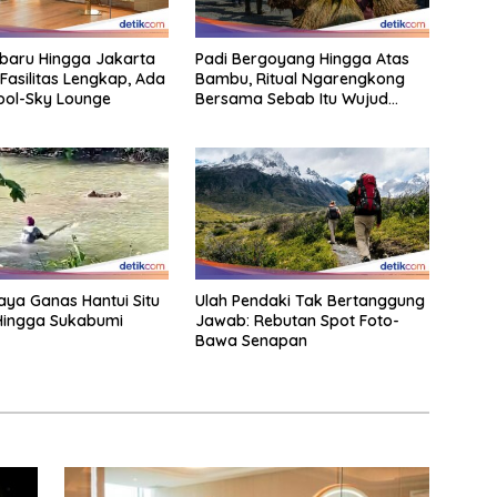
rbaru Hingga Jakarta
Padi Bergoyang Hingga Atas
Fasilitas Lengkap, Ada
Bambu, Ritual Ngarengkong
Pool-Sky Lounge
Bersama Sebab Itu Wujud
Syukur Warga Citorek
aya Ganas Hantui Situ
Ulah Pendaki Tak Bertanggung
Hingga Sukabumi
Jawab: Rebutan Spot Foto-
Bawa Senapan