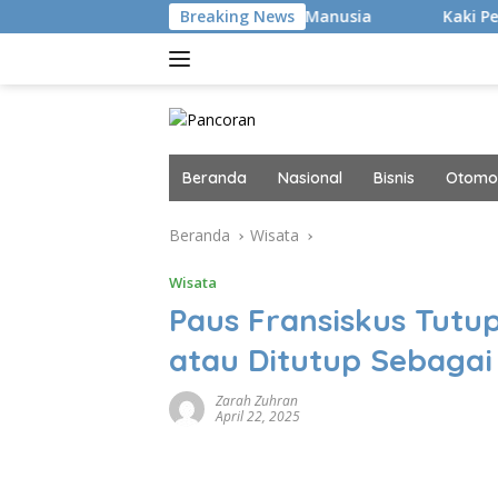
Langsung
Hacker Canggih, tapi Manusia
Breaking News
Kaki Pegal Para Flat Foo
ke
konten
Beranda
Nasional
Bisnis
Otomot
Beranda
Wisata
Wisata
Paus Fransiskus Tutup
atau Ditutup Sebaga
Zarah Zuhran
April 22, 2025