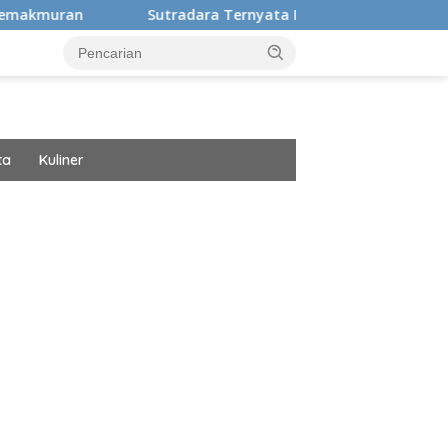
Sutradara Ternyata Ini Cinta Beberkan Pengalaman Hidup 
ta
Kuliner
ar besar starlight princess1000 bagi bonus