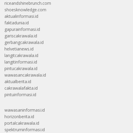
riceandshinebrunch.com
shoesknowledge.com
aktualinformasi.id
faktadunia.id
gapurainformasi.id
gariscakrawala.id
gerbangcakrawala.id
helvetianews.id
langitcakrawala.id
langitinformasi.id
pintucakrawala.id
wawasancakrawala.id
aktualberita.id
cakrawalafakta.id
pintuinformasi.id
wawasaninformasi.id
horizonberita.id
portalcakrawala.id
spektruminformasi.id