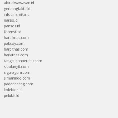
aktualwawasan.id
gerbangfakta.id
infodinamika.id
narsis.id
pansos.id
forensik.id
hardiknas.com
pakcoy.com
harpitnas.com
harkitnas.com
tangkubanperahu.com
sibolangit.com
siguragura.com
simanindo.com
padarincang.com
kolektor.id
pelukis.id