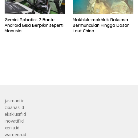
Gemini Robotics 2 Bantu
Makhluk-makhluk Raksasa
Android Bisa Berpikir seperti
Bermunculan Hingga Dasar
Manusia
Laut China
bandar besar starlight princess1000 bagi bonus
jasmani.id
cipanas.id
eksklusif.id
inovatif.id
xenia.id
wamena.id