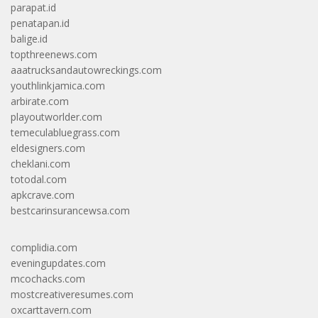
parapat.id
penatapan.id
balige.id
topthreenews.com
aaatrucksandautowreckings.com
youthlinkjamica.com
arbirate.com
playoutworlder.com
temeculabluegrass.com
eldesigners.com
cheklani.com
totodal.com
apkcrave.com
bestcarinsurancewsa.com
complidia.com
eveningupdates.com
mcochacks.com
mostcreativeresumes.com
oxcarttavern.com