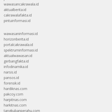
wawasancakrawala.id
aktualberita.id
cakrawalafakta.id
pintuinformasi.id
wawasaninformasi.id
horizonberita.id
portalcakrawala.id
spektruminformasi.id
aktualwawasan.id
gerbangfakta.id
infodinamika.id
narsis.id
pansos.id
forensik.id
hardiknas.com
pakcoy.com
harpitnas.com
harkitnas.com
tangkubanperahu.com