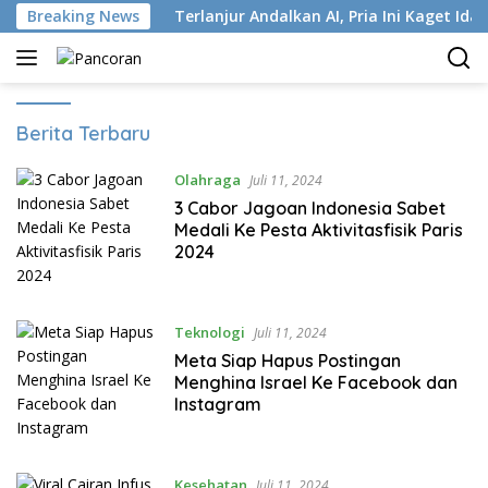
Langsung
stri ISP
Breaking News
Terlanjur Andalkan AI, Pria Ini Kaget Idap Kan
ke
konten
Pancoran
Berita Terbaru
Olahraga
Juli 11, 2024
3 Cabor Jagoan Indonesia Sabet
Medali Ke Pesta Aktivitasfisik Paris
2024
Teknologi
Juli 11, 2024
Meta Siap Hapus Postingan
Menghina Israel Ke Facebook dan
Instagram
Kesehatan
Juli 11, 2024