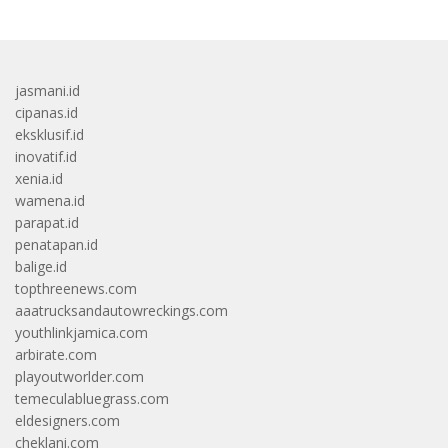
jasmani.id
cipanas.id
eksklusif.id
inovatif.id
xenia.id
wamena.id
parapat.id
penatapan.id
balige.id
topthreenews.com
aaatrucksandautowreckings.com
youthlinkjamica.com
arbirate.com
playoutworlder.com
temeculabluegrass.com
eldesigners.com
cheklani.com