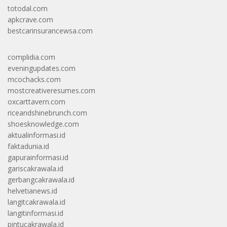
totodal.com
apkcrave.com
bestcarinsurancewsa.com
complidia.com
eveningupdates.com
mcochacks.com
mostcreativeresumes.com
oxcarttavern.com
riceandshinebrunch.com
shoesknowledge.com
aktualinformasi.id
faktadunia.id
gapurainformasi.id
gariscakrawala.id
gerbangcakrawala.id
helvetianews.id
langitcakrawala.id
langitinformasi.id
pintucakrawala.id