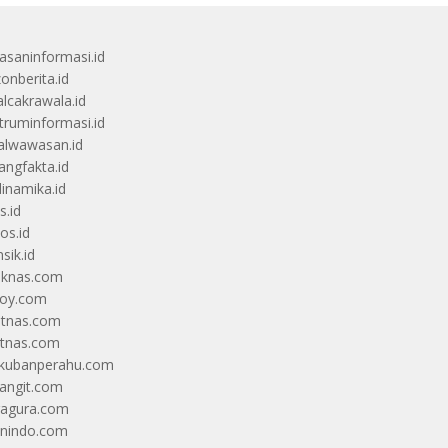
saninformasi.id
zonberita.id
alcakrawala.id
truminformasi.id
alwawasan.id
angfakta.id
dinamika.id
s.id
os.id
sik.id
iknas.com
coy.com
itnas.com
itnas.com
kubanperahu.com
langit.com
ragura.com
nindo.com