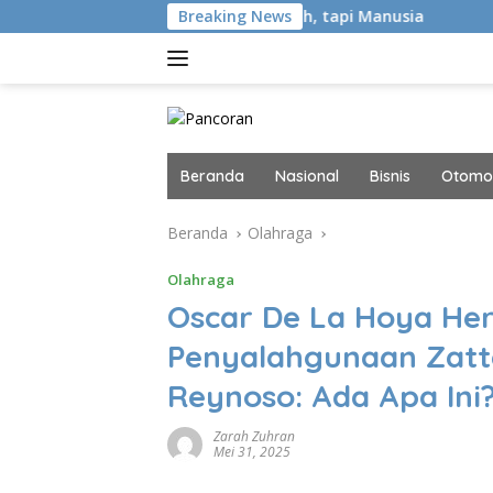
Langsung
Bukan Hacker Canggih, tapi Manusia
Breaking News
Kaki Pegal Para
ke
konten
Beranda
Nasional
Bisnis
Otomot
Beranda
Olahraga
Olahraga
Oscar De La Hoya He
Penyalahgunaan Zatte
Reynoso: Ada Apa Ini
Zarah Zuhran
Mei 31, 2025