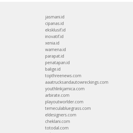
jasmani.id
cipanas.id
eksklusif.id
inovatif.id
xenia.id
wamena.id
parapat.id
penatapan.id
balige.id
topthreenews.com
aaatrucksandautowreckings.com
youthlinkjamica.com
arbirate.com
playoutworlder.com
temeculabluegrass.com
eldesigners.com
cheklani.com
totodal.com