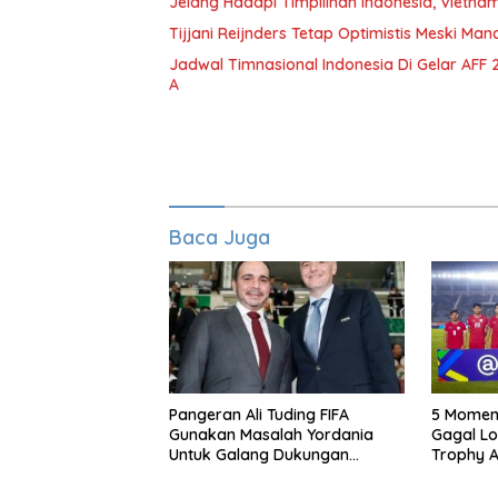
Jelang Hadapi Timpilihan Indonesia, Vietna
Tijjani Reijnders Tetap Optimistis Meski Manc
Jadwal Timnasional Indonesia Di Gelar AFF
A
Baca Juga
Pangeran Ali Tuding FIFA
5 Momen 
Gunakan Masalah Yordania
Gagal Lo
Untuk Galang Dukungan
Trophy A
Infantino