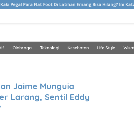
 Flat Foot Di Latihan Emang Bisa Hilang? Ini Kata Ahli Kemakmu
if
Olahraga
Teknologi
Kesehatan
Life Style
Wisa
band
ran Jaime Munguia
r Larang, Sentil Eddy
?