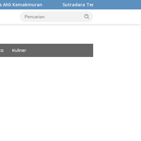
ran
Sutradara Ternyata Ini Cinta Beberkan Pengalama
ta
Kuliner
ar besar starlight princess1000 bagi bonus