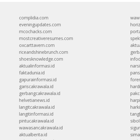
complidia.com
wawa
eveningupdates.com
hori
mcochacks.com
port
mostcreativeresumes.com
spek
oxcarttavern.com
aktu
riceandshinebrunch.com
gerb
shoesknowledge.com
info
aktualinformasi.id
narsi
faktadunia.id
pans
gapurainformasi.id
foren
gariscakrawala.id
hard
gerbangcakrawala.id
pak
helvetianews.id
harp
langitcakrawala.id
hark
langitinformasi.id
tang
pintucakrawala.id
sibo
wawasancakrawala.id
sigu
aktualberita.id
sima