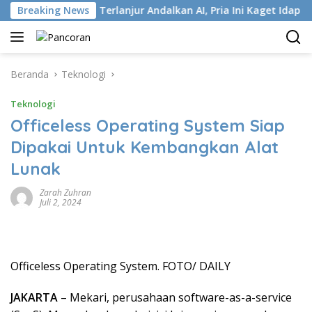
Langsung
 ISP
Breaking News
Terlanjur Andalkan AI, Pria Ini Kaget Idap Kanker 
ke
konten
Beranda
Teknologi
Teknologi
Officeless Operating System Siap
Dipakai Untuk Kembangkan Alat
Lunak
Zarah Zuhran
Juli 2, 2024
Officeless Operating System. FOTO/ DAILY
JAKARTA
– Mekari, perusahaan software-as-a-service