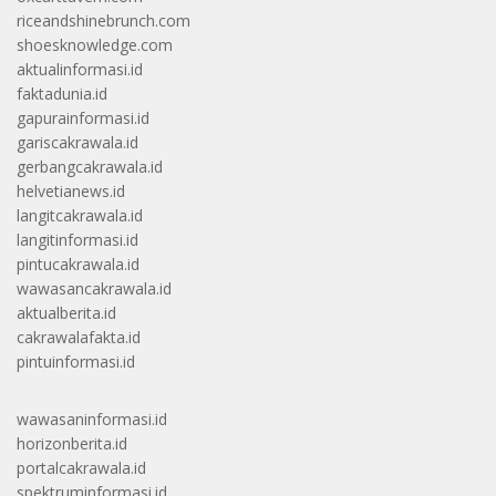
riceandshinebrunch.com
shoesknowledge.com
aktualinformasi.id
faktadunia.id
gapurainformasi.id
gariscakrawala.id
gerbangcakrawala.id
helvetianews.id
langitcakrawala.id
langitinformasi.id
pintucakrawala.id
wawasancakrawala.id
aktualberita.id
cakrawalafakta.id
pintuinformasi.id
wawasaninformasi.id
horizonberita.id
portalcakrawala.id
spektruminformasi.id