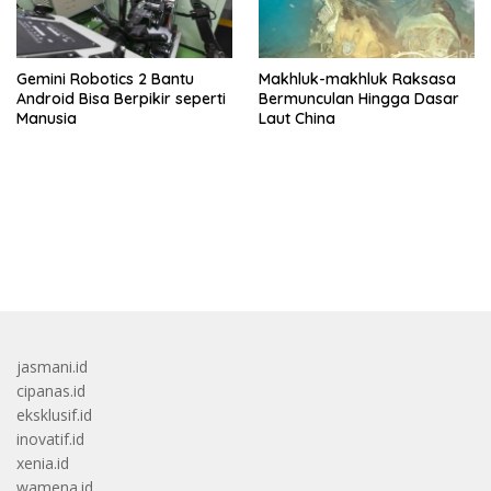
Gemini Robotics 2 Bantu
Makhluk-makhluk Raksasa
Android Bisa Berpikir seperti
Bermunculan Hingga Dasar
Manusia
Laut China
bandar besar starlight princess1000 bagi bonus
jasmani.id
cipanas.id
eksklusif.id
inovatif.id
xenia.id
wamena.id