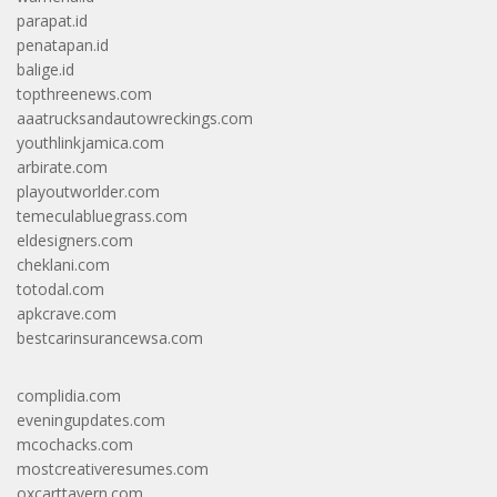
parapat.id
penatapan.id
balige.id
topthreenews.com
aaatrucksandautowreckings.com
youthlinkjamica.com
arbirate.com
playoutworlder.com
temeculabluegrass.com
eldesigners.com
cheklani.com
totodal.com
apkcrave.com
bestcarinsurancewsa.com
complidia.com
eveningupdates.com
mcochacks.com
mostcreativeresumes.com
oxcarttavern.com