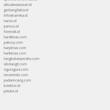
aktualwawasan.id
gerbangfakta.id
infodinamika.id
narsis.id
pansos.id
forensik.id
hardiknas.com
pakcoy.com
harpitnas.com
harkitnas.com
tangkubanperahu.com
sibolangit.com
siguragura.com
simanindo.com
padarincang.com
kolektor.id
pelukis.id