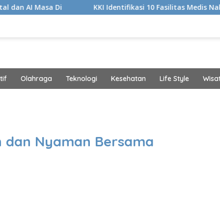
 Di
KKI Identifikasi 10 Fasilitas Medis Nakes yang Did
if
Olahraga
Teknologi
Kesehatan
Life Style
Wisa
band
an dan Nyaman Bersama