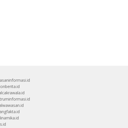
saninformasi.id
zonberita.id
alcakrawala.id
truminformasi.id
alwawasan.id
angfakta.id
dinamika.id
s.id