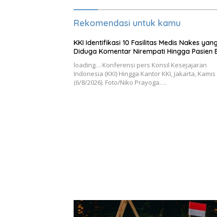
Rekomendasi untuk kamu
KKI Identifikasi 10 Fasilitas Medis Nakes yan
Diduga Komentar Nirempati Hingga Pasien 
loading… Konferensi pers Konsil Kesejajaran
Indonesia (KKI) Hingga Kantor KKI, Jakarta, Kamis
(6/8/2026). Foto/Niko Prayoga….