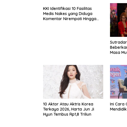
KKI Identifikasi 10 Fasilitas
Medis Nakes yang Diduga
Komentar Nirempati Hingga
Pasien BPJS
Sutradar
Beberka
Masa Mud
Garap A
Kendara
Dua
10 Aktor Atau Aktris Korea
Ini Cara 
Terkaya 2026, Harta Jun Ji
Mendidik
Hyun Tembus Rp1,8 Triliun