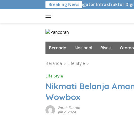
Langsung
u Eksekusi
Navigator Infrastruktur Digital dan AI Masa
Breaking News
ke
konten
Beranda
Nasional
Bisnis
Otomot
Beranda
Life Style
Life Style
Nikmati Belanja Am
Wowbox
Zarah Zuhran
Juli 2, 2024