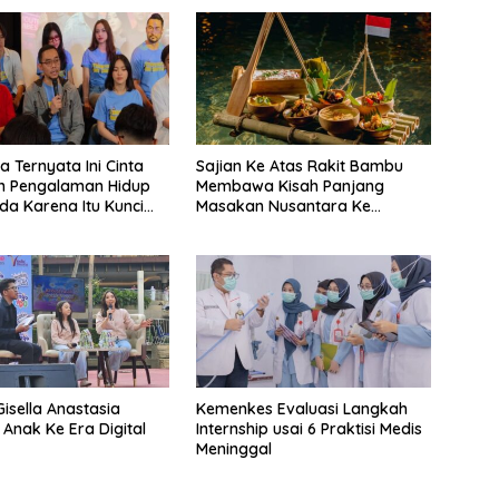
a Ternyata Ini Cinta
Sajian Ke Atas Rakit Bambu
n Pengalaman Hidup
Membawa Kisah Panjang
a Karena Itu Kunci
Masakan Nusantara Ke
degan Balap
Perabot Makan
an Bermotor Roda
Gisella Anastasia
Kemenkes Evaluasi Langkah
 Anak Ke Era Digital
Internship usai 6 Praktisi Medis
Meninggal