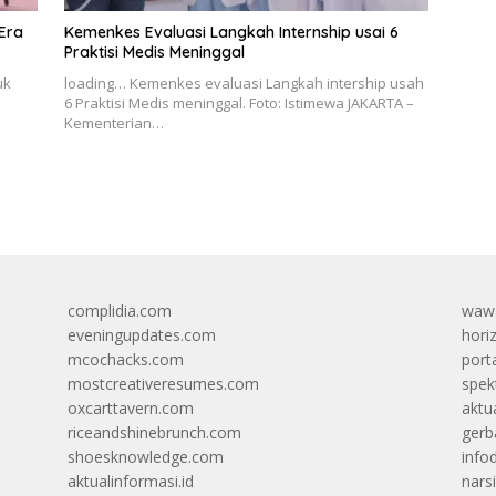
 Era
Kemenkes Evaluasi Langkah Internship usai 6
Praktisi Medis Meninggal
uk
loading… Kemenkes evaluasi Langkah intership usah
6 Praktisi Medis meninggal. Foto: Istimewa JAKARTA –
Kementerian…
complidia.com
wawa
eveningupdates.com
hori
mcochacks.com
port
mostcreativeresumes.com
spek
oxcarttavern.com
aktu
riceandshinebrunch.com
gerb
shoesknowledge.com
info
aktualinformasi.id
narsi