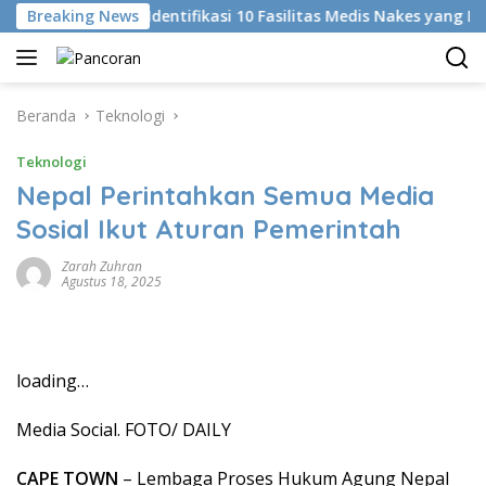
Langsung
i
Breaking News
KKI Identifikasi 10 Fasilitas Medis Nakes yang Didug
ke
konten
Beranda
Teknologi
Teknologi
Nepal Perintahkan Semua Media
Sosial Ikut Aturan Pemerintah
Zarah Zuhran
Agustus 18, 2025
loading…
Media Social. FOTO/ DAILY
CAPE TOWN
– Lembaga Proses Hukum Agung Nepal