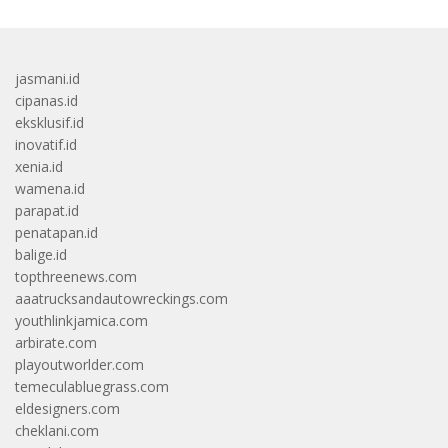
jasmani.id
cipanas.id
eksklusif.id
inovatif.id
xenia.id
wamena.id
parapat.id
penatapan.id
balige.id
topthreenews.com
aaatrucksandautowreckings.com
youthlinkjamica.com
arbirate.com
playoutworlder.com
temeculabluegrass.com
eldesigners.com
cheklani.com