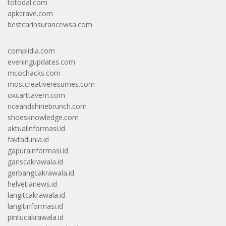
totodal.com
apkcrave.com
bestcarinsurancewsa.com
complidia.com
eveningupdates.com
mcochacks.com
mostcreativeresumes.com
oxcarttavern.com
riceandshinebrunch.com
shoesknowledge.com
aktualinformasi.id
faktadunia.id
gapurainformasi.id
gariscakrawala.id
gerbangcakrawala.id
helvetianews.id
langitcakrawala.id
langitinformasi.id
pintucakrawala.id