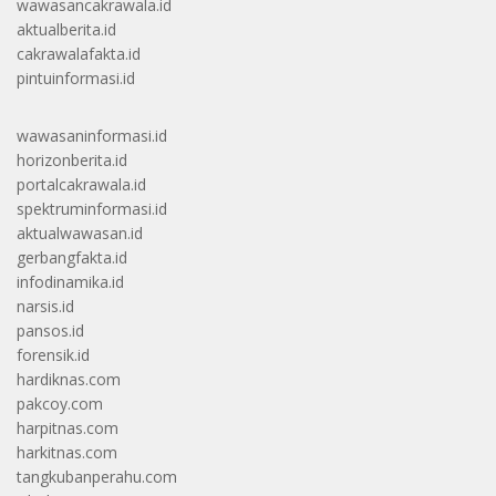
wawasancakrawala.id
aktualberita.id
cakrawalafakta.id
pintuinformasi.id
wawasaninformasi.id
horizonberita.id
portalcakrawala.id
spektruminformasi.id
aktualwawasan.id
gerbangfakta.id
infodinamika.id
narsis.id
pansos.id
forensik.id
hardiknas.com
pakcoy.com
harpitnas.com
harkitnas.com
tangkubanperahu.com