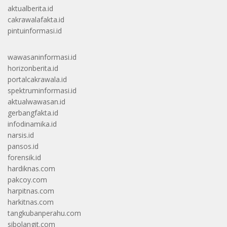
aktualberita.id
cakrawalafakta.id
pintuinformasi.id
wawasaninformasi.id
horizonberita.id
portalcakrawala.id
spektruminformasi.id
aktualwawasan.id
gerbangfakta.id
infodinamika.id
narsis.id
pansos.id
forensik.id
hardiknas.com
pakcoy.com
harpitnas.com
harkitnas.com
tangkubanperahu.com
sibolangit.com