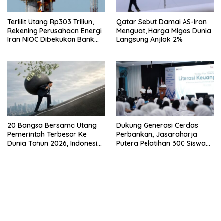
Terlilit Utang Rp303 Triliun,
Qatar Sebut Damai AS-Iran
Rekening Perusahaan Energi
Menguat, Harga Migas Dunia
Iran NIOC Dibekukan Bank
Langsung Anjlok 2%
Bangsa
20 Bangsa Bersama Utang
Dukung Generasi Cerdas
Pemerintah Terbesar Ke
Perbankan, Jasaraharja
Dunia Tahun 2026, Indonesia
Putera Pelatihan 300 Siswa
Nomor Berapa?
Ke Makassar
bandar besar starlight princess1000 bagi bonus