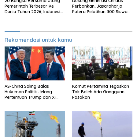
20 Bangsa Bersama Utang
Dukung Generasi Cerdas
Pemerintah Terbesar Ke
Perbankan, Jasaraharja
Dunia Tahun 2026, Indonesia
Putera Pelatihan 300 Siswa
Nomor Berapa?
Ke Makassar
Rekomendasi untuk kamu
AS-China Saling Balas
Komut Pertamina Tegaskan
Hukuman Politik Jelang
Tak Boleh Ada Gangguan
Pertemuan Trump dan Xi
Pasokan
Jinping