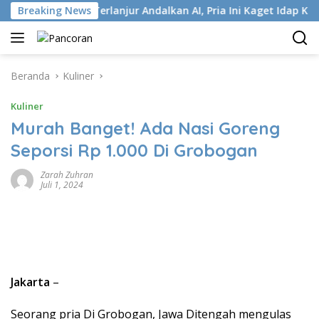
Langsung
Breaking News
Terlanjur Andalkan AI, Pria Ini Kaget Idap Kanker Stadiu
ke
konten
Beranda
Kuliner
Kuliner
Murah Banget! Ada Nasi Goreng
Seporsi Rp 1.000 Di Grobogan
Zarah Zuhran
Juli 1, 2024
Jakarta
–
Seorang pria Di Grobogan, Jawa Ditengah mengulas