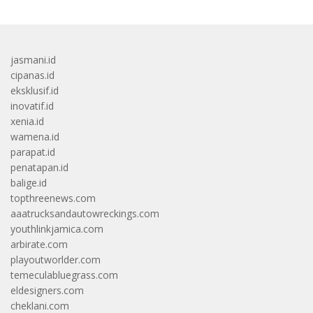
jasmani.id
cipanas.id
eksklusif.id
inovatif.id
xenia.id
wamena.id
parapat.id
penatapan.id
balige.id
topthreenews.com
aaatrucksandautowreckings.com
youthlinkjamica.com
arbirate.com
playoutworlder.com
temeculabluegrass.com
eldesigners.com
cheklani.com