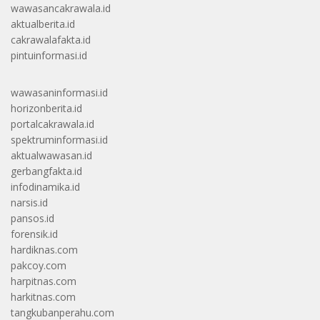
wawasancakrawala.id
aktualberita.id
cakrawalafakta.id
pintuinformasi.id
wawasaninformasi.id
horizonberita.id
portalcakrawala.id
spektruminformasi.id
aktualwawasan.id
gerbangfakta.id
infodinamika.id
narsis.id
pansos.id
forensik.id
hardiknas.com
pakcoy.com
harpitnas.com
harkitnas.com
tangkubanperahu.com