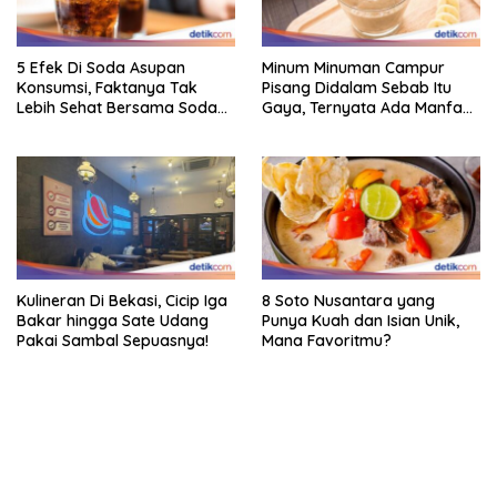
5 Efek Di Soda Asupan
Minum Minuman Campur
Konsumsi, Faktanya Tak
Pisang Didalam Sebab Itu
Lebih Sehat Bersama Soda
Gaya, Ternyata Ada Manfaat
Biasa
Sehatnya
Kulineran Di Bekasi, Cicip Iga
8 Soto Nusantara yang
Bakar hingga Sate Udang
Punya Kuah dan Isian Unik,
Pakai Sambal Sepuasnya!
Mana Favoritmu?
bandar besar starlight princess1000 bagi bonus