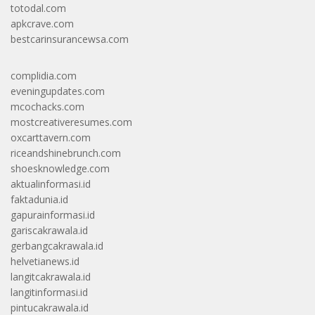
totodal.com
apkcrave.com
bestcarinsurancewsa.com
complidia.com
eveningupdates.com
mcochacks.com
mostcreativeresumes.com
oxcarttavern.com
riceandshinebrunch.com
shoesknowledge.com
aktualinformasi.id
faktadunia.id
gapurainformasi.id
gariscakrawala.id
gerbangcakrawala.id
helvetianews.id
langitcakrawala.id
langitinformasi.id
pintucakrawala.id