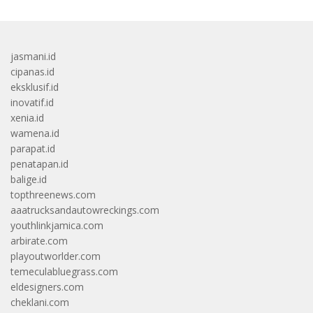
jasmani.id
cipanas.id
eksklusif.id
inovatif.id
xenia.id
wamena.id
parapat.id
penatapan.id
balige.id
topthreenews.com
aaatrucksandautowreckings.com
youthlinkjamica.com
arbirate.com
playoutworlder.com
temeculabluegrass.com
eldesigners.com
cheklani.com