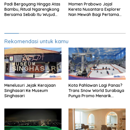
Padi Bergoyang Hingga Atas
Momen Prabowo Jajal
Bambu, Ritual Ngarengkong
Kereta Nusantara Explorer
Bersama Sebab Itu Wujud
Nan Mewah Bagi Pertama
Syukur Warga Citorek
Kali
Rekomendasi untuk kamu
Menelusuri Jejak Kerajaan
Kota Pahlawan Lagi Panas?
Singhasari Ke Museum
Trans Snow World Surabaya
Singhasari
Punya Promo Menarik
Perhatian Bikin Adem