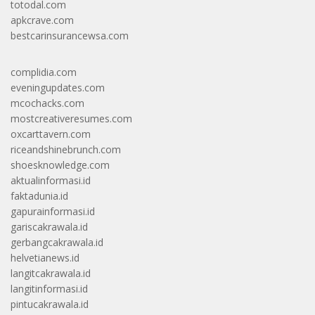
totodal.com
apkcrave.com
bestcarinsurancewsa.com
complidia.com
eveningupdates.com
mcochacks.com
mostcreativeresumes.com
oxcarttavern.com
riceandshinebrunch.com
shoesknowledge.com
aktualinformasi.id
faktadunia.id
gapurainformasi.id
gariscakrawala.id
gerbangcakrawala.id
helvetianews.id
langitcakrawala.id
langitinformasi.id
pintucakrawala.id