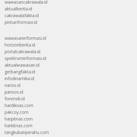
wawasancakrawala.id
aktualberita.id
cakrawalafakta.id
pintuinformasi.id
wawasaninformasi.id
horizonberita.id
portalcakrawala.id
spektruminformasi.id
aktualwawasan.id
gerbangfakta.id
infodinamika.id
narsis.id
pansos.id
forensik.id
hardiknas.com
pakcoy.com
harpitnas.com
harkitnas.com
tangkubanperahu.com