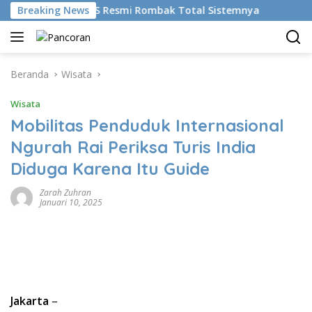
Langsung
ikan AI, BRMS Resmi Rombak Total Sistemnya
Breaking News
Bikin Ge
ke
konten
Beranda
Wisata
Wisata
Mobilitas Penduduk Internasional
Ngurah Rai Periksa Turis India
Diduga Karena Itu Guide
Zarah Zuhran
Januari 10, 2025
Jakarta
–