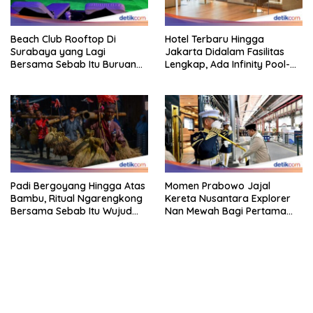
Beach Club Rooftop Di
Hotel Terbaru Hingga
Surabaya yang Lagi
Jakarta Didalam Fasilitas
Bersama Sebab Itu Buruan
Lengkap, Ada Infinity Pool-
Staycation
Sky Lounge
Padi Bergoyang Hingga Atas
Momen Prabowo Jajal
Bambu, Ritual Ngarengkong
Kereta Nusantara Explorer
Bersama Sebab Itu Wujud
Nan Mewah Bagi Pertama
Syukur Warga Citorek
Kali
bandar besar starlight princess1000 bagi bonus