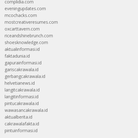
complidia.com
eveningupdates.com
mcochacks.com
mostcreativeresumes.com
oxcarttavern.com
riceandshinebrunch.com
shoesknowledge.com
aktualinformasi.id
faktadunia.id
gapurainformasi.id
gariscakrawala.id
gerbangcakrawala.id
helvetianews.id
langitcakrawala.id
langitinformasi.id
pintucakrawala.id
wawasancakrawala.id
aktualberita.id
cakrawalafakta.id
pintuinformasi.id