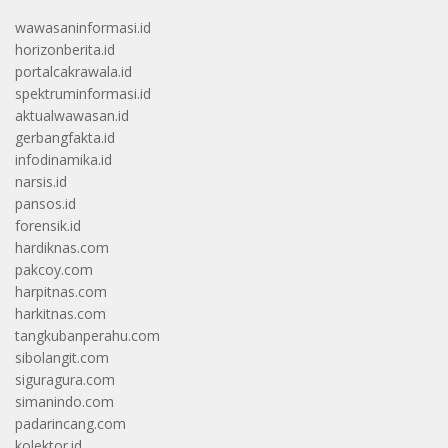
wawasaninformasi.id
horizonberita.id
portalcakrawala.id
spektruminformasi.id
aktualwawasan.id
gerbangfakta.id
infodinamika.id
narsis.id
pansos.id
forensik.id
hardiknas.com
pakcoy.com
harpitnas.com
harkitnas.com
tangkubanperahu.com
sibolangit.com
siguragura.com
simanindo.com
padarincang.com
kolektor.id