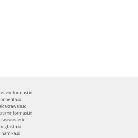
saninformasi.id
zonberita.id
alcakrawala.id
truminformasi.id
alwawasan.id
angfakta.id
dinamika.id