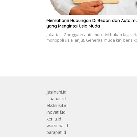
Memahami Hubungan Di Beban dan Autoim
yang Mengintai Usia Muda
Jakarta – Gangguan autoimun kini bukan lagi se
monopoli usia lanjut. Generasi muda kini berisi
jasmani.id
cipanas.id
eksklusif.id
inovatif.id
xenia.id
wamena.id
parapat.id