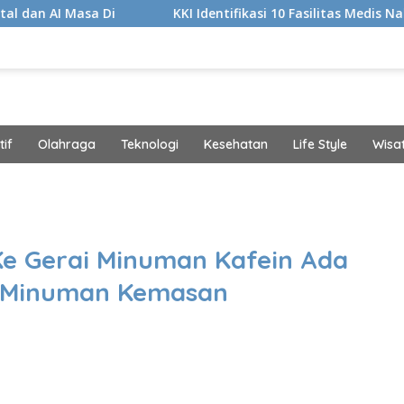
Di
KKI Identifikasi 10 Fasilitas Medis Nakes yang Didu
if
Olahraga
Teknologi
Kesehatan
Life Style
Wisa
band
Ke Gerai Minuman Kafein Ada
D, Minuman Kemasan