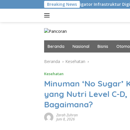
Langsung
 Eksekusi
Navigator Infrastruktur Digital dan AI Masa 
Breaking News
ke
konten
Beranda
Nasional
Bisnis
Otomot
Beranda
Kesehatan
Kesehatan
Minuman ‘No Sugar’ 
yang Nutri Level C-
Bagaimana?
Zarah Zuhran
Juni 8, 2026