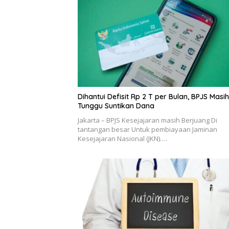
Dihantui Defisit Rp 2 T per Bulan, BPJS Masih
Tunggu Suntikan Dana
Jakarta – BPJS Kesejajaran masih Berjuang Di
tantangan besar Untuk pembiayaan Jaminan
Kesejajaran Nasional (JKN)….