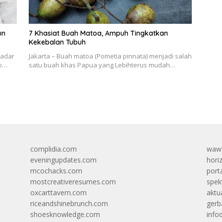
un
7 Khasiat Buah Matoa, Ampuh Tingkatkan
Kekebalan Tubuh
kadar
Jakarta – Buah matoa (Pometia pinnata) menjadi salah
ko…
satu buah khas Papua yang Lebihterus mudah…
complidia.com
wawa
eveningupdates.com
hori
mcochacks.com
port
mostcreativeresumes.com
spek
oxcarttavern.com
aktu
riceandshinebrunch.com
gerb
shoesknowledge.com
info