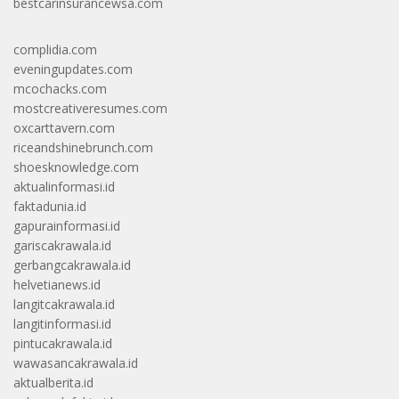
bestcarinsurancewsa.com
complidia.com
eveningupdates.com
mcochacks.com
mostcreativeresumes.com
oxcarttavern.com
riceandshinebrunch.com
shoesknowledge.com
aktualinformasi.id
faktadunia.id
gapurainformasi.id
gariscakrawala.id
gerbangcakrawala.id
helvetianews.id
langitcakrawala.id
langitinformasi.id
pintucakrawala.id
wawasancakrawala.id
aktualberita.id