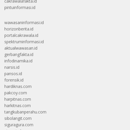
cakrawalafakta.id
pintuinformasi.id
wawasaninformasi.id
horizonberita.id
portalcakrawala.id
spektruminformasi.id
aktualwawasan.id
gerbangfakta.id
infodinamika.id
narsis.id
pansos.id
forensik.id
hardiknas.com
pakcoy.com
harpitnas.com
harkitnas.com
tangkubanperahu.com
sibolangit.com
siguragura.com