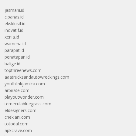
jasmani.id
cipanas.id
eksklusif.id
inovatif.id
xenia.id
wamena.id
parapat.id
penatapan.id
balige.id
topthreenews.com
aaatrucksandautowreckings.com
youthlinkjamica.com
arbirate.com
playoutworlder.com
temeculabluegrass.com
eldesigners.com
cheklani.com
totodal.com
apkcrave.com