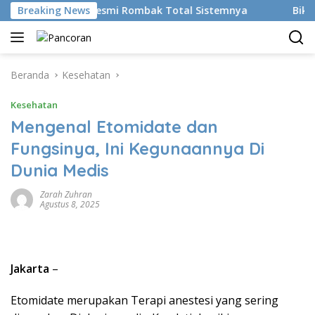
Langsung
n AI, BRMS Resmi Rombak Total Sistemnya
Breaking News
Bikin Gen Z 
ke
konten
Beranda
Kesehatan
Kesehatan
Mengenal Etomidate dan
Fungsinya, Ini Kegunaannya Di
Dunia Medis
Zarah Zuhran
Agustus 8, 2025
Jakarta
–
Etomidate merupakan Terapi anestesi yang sering