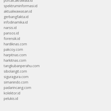
portalcakrawala.id
spektruminformasi.id
aktualwawasan.id
gerbangfakta.id
infodinamika.id
narsis.id
pansos.id
forensik.id
hardiknas.com
pakcoy.com
harpitnas.com
harkitnas.com
tangkubanperahu.com
sibolangit.com
siguragura.com
simanindo.com
padarincang.com
kolektor.id
pelukis.id