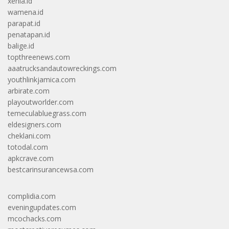
xenia.id
wamena.id
parapat.id
penatapan.id
balige.id
topthreenews.com
aaatrucksandautowreckings.com
youthlinkjamica.com
arbirate.com
playoutworlder.com
temeculabluegrass.com
eldesigners.com
cheklani.com
totodal.com
apkcrave.com
bestcarinsurancewsa.com
complidia.com
eveningupdates.com
mcochacks.com