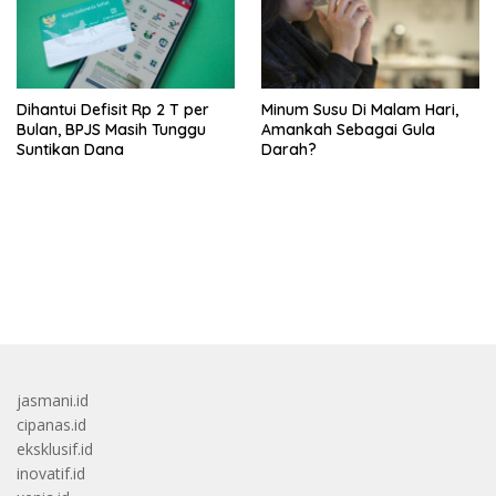
Dihantui Defisit Rp 2 T per
Minum Susu Di Malam Hari,
Bulan, BPJS Masih Tunggu
Amankah Sebagai Gula
Suntikan Dana
Darah?
bandar besar starlight princess1000 bagi bonus
jasmani.id
cipanas.id
eksklusif.id
inovatif.id