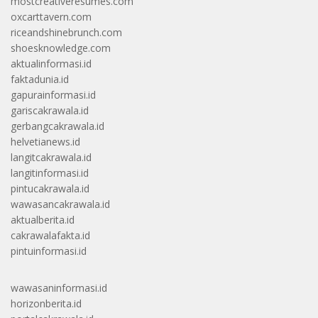
mostcreativeresumes.com
oxcarttavern.com
riceandshinebrunch.com
shoesknowledge.com
aktualinformasi.id
faktadunia.id
gapurainformasi.id
gariscakrawala.id
gerbangcakrawala.id
helvetianews.id
langitcakrawala.id
langitinformasi.id
pintucakrawala.id
wawasancakrawala.id
aktualberita.id
cakrawalafakta.id
pintuinformasi.id
wawasaninformasi.id
horizonberita.id